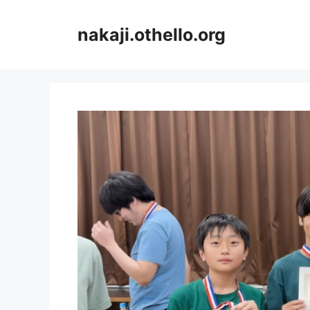
コ
ン
nakaji.othello.org
テ
ン
ツ
へ
ス
キ
ッ
プ