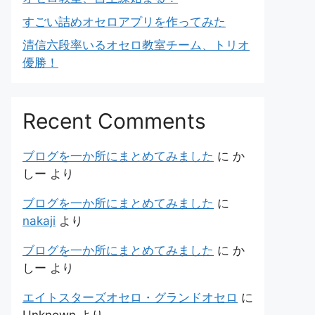
すごい詰めオセロアプリを作ってみた
清信六段率いるオセロ教室チーム、トリオ
優勝！
Recent Comments
ブログを一か所にまとめてみました
に
か
しー
より
ブログを一か所にまとめてみました
に
nakaji
より
ブログを一か所にまとめてみました
に
か
しー
より
エイトスターズオセロ・グランドオセロ
に