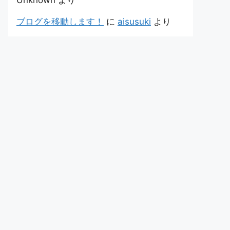
Unknown
より
ブログを移動します！
に
aisusuki
より