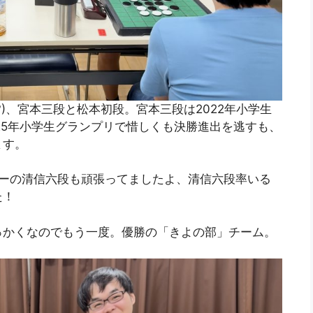
)、宮本三段と松本初段。宮本三段は2022年小学生
25年小学生グランプリで惜しくも決勝進出を逃すも、
ます。
ダーの清信六段も頑張ってましたよ、清信六段率いる
た！
っかくなのでもう一度。優勝の「きよの部」チーム。