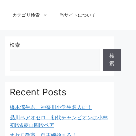
カテゴリ検索
当サイトについて
検索
検
索
Recent Posts
橋本涼生君、神奈川小学生名人に！
品川ペアオセロ、初代チャンピオンは小林
初段&菱山四段ペア
オセロ教室、自主練始まる！