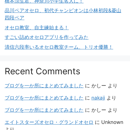
橋本涼生君、神奈川小学生名人に！
品川ペアオセロ、初代チャンピオンは小林初段&菱山
四段ペア
オセロ教室、自主練始まる！
すごい詰めオセロアプリを作ってみた
清信六段率いるオセロ教室チーム、トリオ優勝！
Recent Comments
ブログを一か所にまとめてみました
に
かしー
より
ブログを一か所にまとめてみました
に
nakaji
より
ブログを一か所にまとめてみました
に
かしー
より
エイトスターズオセロ・グランドオセロ
に
Unknown
より