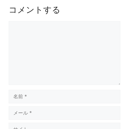
コメントする
コ
メ
ン
ト
名
前
メ
ー
ル
サ