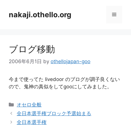
コ
ン
nakaji.othello.org
メ
テ
ン
ニ
ツ
へ
ブログ移動
ス
ュ
キ
2006年6月1日
by
othellojapan-goo
ッ
ー
プ
今まで使ってた livedoor のブログが調子良くない
ので、鬼神の真似をしてgooにしてみました。
カ
オセロ全般
テ
全日本選手権ブロック予選始まる
ゴ
全日本選手権
リ