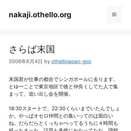
コ
ン
nakaji.othello.org
メ
テ
ン
ニ
ツ
へ
さらば末国
ス
ュ
キ
2006年6月4日
by
othellojapan-goo
ッ
ー
プ
末国君が仕事の都合でシンガポールに去ります。
とゆーことで東京地区で彼と仲良くしてた人で集
まって、追い出し会を開催。
18:30スタートで、22:30くらいまでいたんでしょ
か。やっぱオセロ仲間との集いってのは面白い
ね。だらだらとくっちゃべってるうちに４時間も
経っちまった。話題も多岐にわたってたな。理想