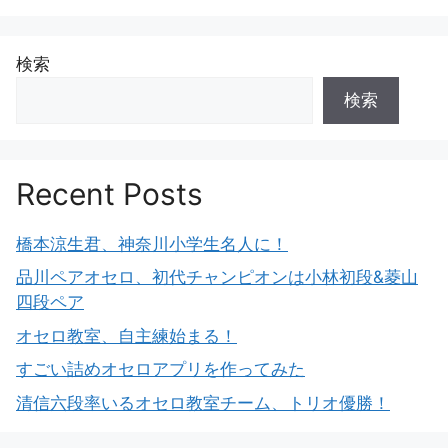
検索
検索
Recent Posts
橋本涼生君、神奈川小学生名人に！
品川ペアオセロ、初代チャンピオンは小林初段&菱山
四段ペア
オセロ教室、自主練始まる！
すごい詰めオセロアプリを作ってみた
清信六段率いるオセロ教室チーム、トリオ優勝！