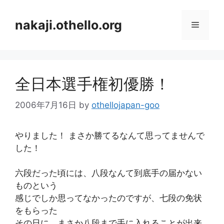
コ
ン
nakaji.othello.org
メ
テ
ン
ニ
ツ
へ
全日本選手権初優勝！
ス
ュ
キ
2006年7月16日
by
othellojapan-goo
ッ
ー
プ
やりました！ まさか勝てるなんて思ってませんで
した！
六段だった頃には、八段なんて到底手の届かない
ものという
感じでしか思ってなかったのですが、七段の免状
をもらった
その日に、まさか八段まで手に入れることが出来