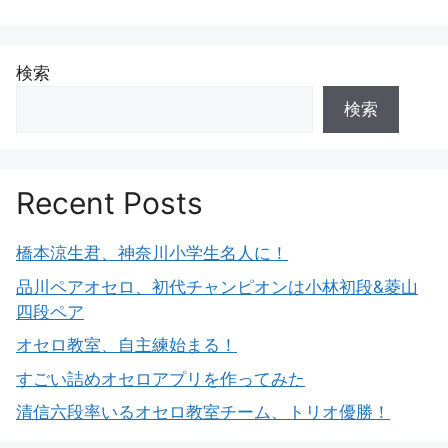
検索
検索
Recent Posts
橋本涼生君、神奈川小学生名人に！
品川ペアオセロ、初代チャンピオンは小林初段&菱山
四段ペア
オセロ教室、自主練始まる！
すごい詰めオセロアプリを作ってみた
清信六段率いるオセロ教室チーム、トリオ優勝！