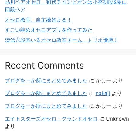
品川ペアオセロ、初代チャンピオンは小林初段&菱山
四段ペア
オセロ教室、自主練始まる！
すごい詰めオセロアプリを作ってみた
清信六段率いるオセロ教室チーム、トリオ優勝！
Recent Comments
ブログを一か所にまとめてみました
に
かしー
より
ブログを一か所にまとめてみました
に
nakaji
より
ブログを一か所にまとめてみました
に
かしー
より
エイトスターズオセロ・グランドオセロ
に
Unknown
より