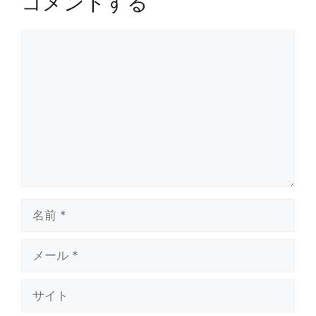
コメントする
コ
メ
ン
ト
名
前
メ
ー
ル
サ
イ