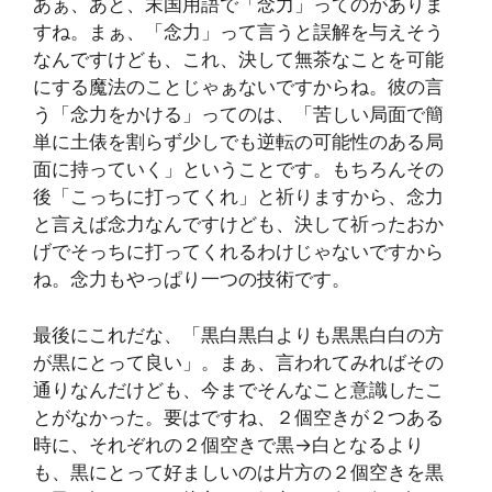
あぁ、あと、末国用語で「念力」ってのがありま
すね。まぁ、「念力」って言うと誤解を与えそう
なんですけども、これ、決して無茶なことを可能
にする魔法のことじゃぁないですからね。彼の言
う「念力をかける」ってのは、「苦しい局面で簡
単に土俵を割らず少しでも逆転の可能性のある局
面に持っていく」ということです。もちろんその
後「こっちに打ってくれ」と祈りますから、念力
と言えば念力なんですけども、決して祈ったおか
げでそっちに打ってくれるわけじゃないですから
ね。念力もやっぱり一つの技術です。
最後にこれだな、「黒白黒白よりも黒黒白白の方
が黒にとって良い」。まぁ、言われてみればその
通りなんだけども、今までそんなこと意識したこ
とがなかった。要はですね、２個空きが２つある
時に、それぞれの２個空きで黒→白となるより
も、黒にとって好ましいのは片方の２個空きを黒