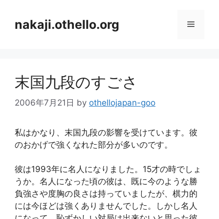
コ
ン
nakaji.othello.org
メ
テ
ン
ニ
ツ
へ
末国九段のすごさ
ス
ュ
キ
2006年7月21日
by
othellojapan-goo
ッ
ー
プ
私はかなり、末国九段の影響を受けています。彼
のおかげで強くなれた部分が多いのです。
彼は1993年に名人になりました。15才の時でしょ
うか。名人になった頃の彼は、既に今のような勝
負強さや度胸の良さは持っていましたが、棋力的
には今ほどは強くありませんでした。しかし名人
になって、恥ずかしい対局は出来ないと思った彼