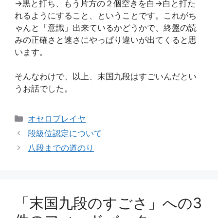
→黒と打ち、もう片方の２個空きを白→白と打た
れるようにすること、ということです。これがち
ゃんと「意識」出来ているかどうかで、終盤の読
みの正確さと速さにやっぱり違いが出てくると思
います。
そんなわけで、以上、末国九段はすごいんだとい
うお話でした。
カ
オセロプレイヤ
テ
段級位認定について
ゴ
八段までの道のり
リ
ー
「末国九段のすごさ」への3