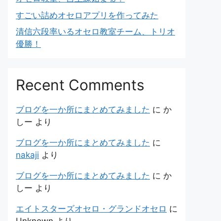
すごい詰めオセロアプリを作ってみた
清信六段率いるオセロ教室チーム、トリオ
優勝！
Recent Comments
ブログを一か所にまとめてみました
に
か
しー
より
ブログを一か所にまとめてみました
に
nakaji
より
ブログを一か所にまとめてみました
に
か
しー
より
エイトスターズオセロ・グランドオセロ
に