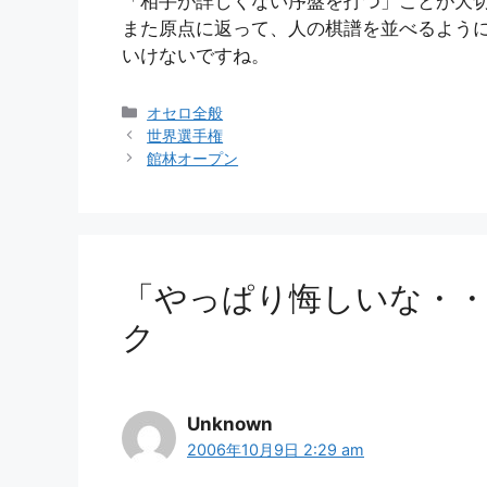
「相手が詳しくない序盤を打つ」ことが大
また原点に返って、人の棋譜を並べるよう
いけないですね。
カ
オセロ全般
テ
世界選手権
ゴ
館林オープン
リ
ー
「やっぱり悔しいな・・
ク
Unknown
2006年10月9日 2:29 am