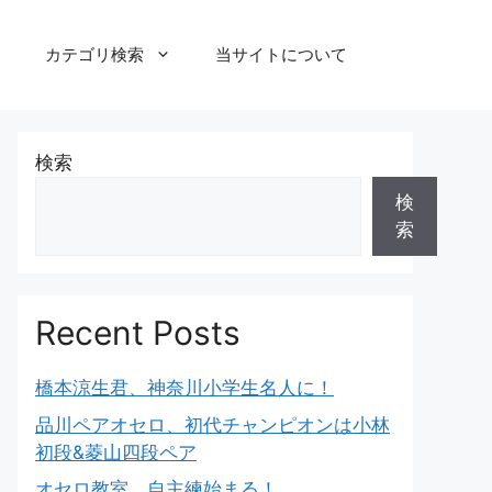
カテゴリ検索
当サイトについて
検索
検
索
Recent Posts
橋本涼生君、神奈川小学生名人に！
品川ペアオセロ、初代チャンピオンは小林
初段&菱山四段ペア
オセロ教室、自主練始まる！