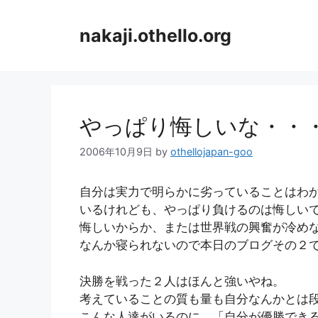
コ
ン
nakaji.othello.org
テ
ン
ツ
へ
ス
やっぱり悔しいな・・
キ
ッ
2006年10月9日
by
othellojapan-goo
プ
自分は実力で明らかに劣っていることはわ
いるけれども、やっぱり負けるのは悔しい
悔しいからか、または世界戦の興奮が冷め
なんか寝られないので本日のブログその２
決勝を戦った２人はほんと強いやね。
考えていることの質も量も自分なんかとは
こんな人達がいるのに、「自分が優勝でき