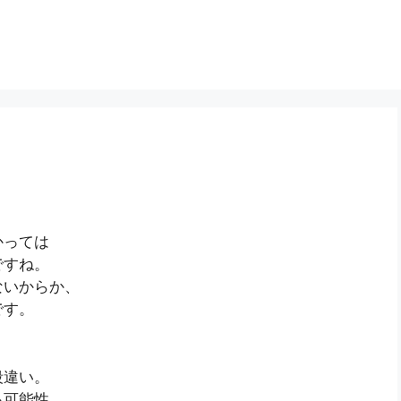
・
かっては
ですね。
ないからか、
です。
段違い。
る可能性