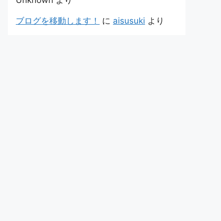
Unknown
より
ブログを移動します！
に
aisusuki
より