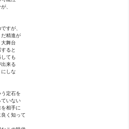
分が、
のですが、
まだ精進が
、大舞台
揺すると
張しても
が出来る
うにしな
いう定石を
っていない
誰を相手に
に良く知って