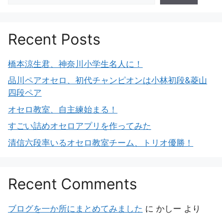
Recent Posts
橋本涼生君、神奈川小学生名人に！
品川ペアオセロ、初代チャンピオンは小林初段&菱山
四段ペア
オセロ教室、自主練始まる！
すごい詰めオセロアプリを作ってみた
清信六段率いるオセロ教室チーム、トリオ優勝！
Recent Comments
ブログを一か所にまとめてみました
に
かしー
より