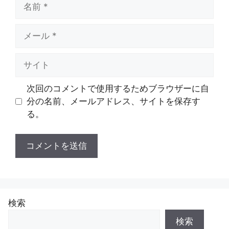
名
前
メ
ー
ル
サ
イ
ト
次回のコメントで使用するためブラウザーに自
分の名前、メールアドレス、サイトを保存す
る。
検索
検索