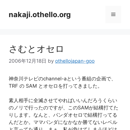
コ
ン
nakaji.othello.org
メ
テ
ン
ニ
ツ
へ
さむとオセロ
ス
ュ
キ
2006年12月18日
by
othellojapan-goo
ッ
ー
プ
神奈川テレビのchannel-aという番組の企画で、
TRF の SAM とオセロを打ってきました。
素人相手に全滅させてやればいいんだろうくらい
のノリで行ったのですが、このSAMが結構打てた
りします。なんと、パンダオセロで結構打ってる
んだとか。ママパンダになかなか勝てないレベル
と言ってた通り、まぁ、私が負けてしまうほどは