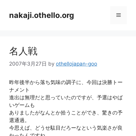
コ
ン
nakaji.othello.org
メ
テ
ン
ニ
ツ
へ
名人戦
ス
ュ
キ
2007年3月27日
by
othellojapan-goo
ッ
ー
プ
昨年後半から落ち気味の調子に、今回は決勝トー
ナメント
進出は無理だと思っていたのですが、予選はやば
いゲームも
ありましたがなんとか拾うことができ、驚きの予
選通過。
今思えば、どうせ駄目だろーなという気楽さが良
かったんですね。