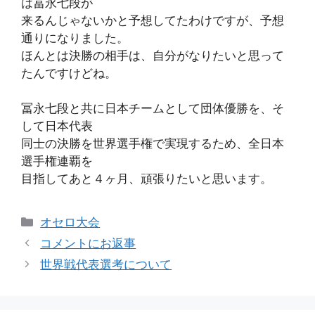
は冨永七段が
来るんじゃないかと予想してたわけですが、予想
通りになりました。
ほんとは決勝の相手は、自分がなりたいと思って
たんですけどね。
冨永七段と共に日本チームとして団体優勝を、そ
して日本代表
同士の決勝を世界選手権で実現するため、全日本
選手権連覇を
目指してあと４ヶ月、頑張りたいと思います。
カ
オセロ大会
テ
コメントにお返事
ゴ
世界戦代表選考について
リ
ー