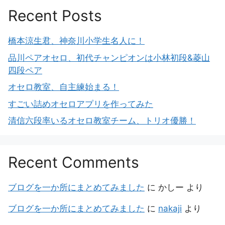
Recent Posts
橋本涼生君、神奈川小学生名人に！
品川ペアオセロ、初代チャンピオンは小林初段&菱山
四段ペア
オセロ教室、自主練始まる！
すごい詰めオセロアプリを作ってみた
清信六段率いるオセロ教室チーム、トリオ優勝！
Recent Comments
ブログを一か所にまとめてみました
に
かしー
より
ブログを一か所にまとめてみました
に
nakaji
より