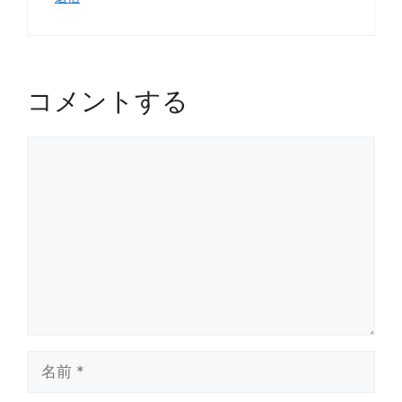
コメントする
コ
メ
ン
ト
名
前