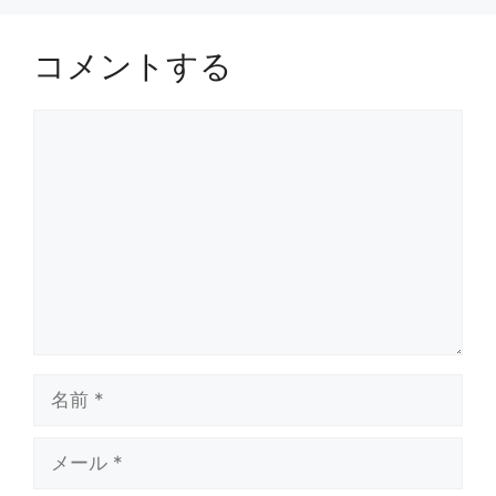
コメントする
コ
メ
ン
ト
名
前
メ
ー