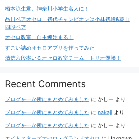
橋本涼生君、神奈川小学生名人に！
品川ペアオセロ、初代チャンピオンは小林初段&菱山
四段ペア
オセロ教室、自主練始まる！
すごい詰めオセロアプリを作ってみた
清信六段率いるオセロ教室チーム、トリオ優勝！
Recent Comments
ブログを一か所にまとめてみました
に
かしー
より
ブログを一か所にまとめてみました
に
nakaji
より
ブログを一か所にまとめてみました
に
かしー
より
エイトスターズオセロ・グランドオセロ
に
Unknown