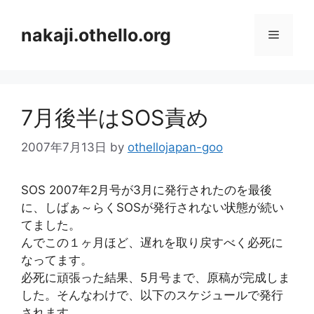
コ
ン
nakaji.othello.org
メ
テ
ン
ニ
ツ
へ
7月後半はSOS責め
ス
ュ
キ
2007年7月13日
by
othellojapan-goo
ッ
ー
プ
SOS 2007年2月号が3月に発行されたのを最後
に、しばぁ～らくSOSが発行されない状態が続い
てました。
んでこの１ヶ月ほど、遅れを取り戻すべく必死に
なってます。
必死に頑張った結果、5月号まで、原稿が完成しま
した。そんなわけで、以下のスケジュールで発行
されます。