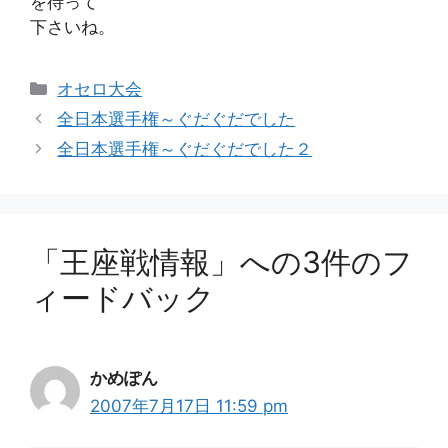
を待って
下さいね。
カ
オセロ大会
テ
全日本選手権～ぐだぐだでした
ゴ
全日本選手権～ぐだぐだでした２
リ
ー
「王座戦情報」への3件のフ
ィードバック
かめぽん
2007年7月17日 11:59 pm