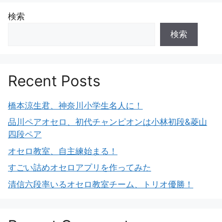
検索
検索
Recent Posts
橋本涼生君、神奈川小学生名人に！
品川ペアオセロ、初代チャンピオンは小林初段&菱山
四段ペア
オセロ教室、自主練始まる！
すごい詰めオセロアプリを作ってみた
清信六段率いるオセロ教室チーム、トリオ優勝！