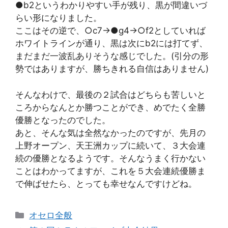
●b2というわかりやすい手が残り、黒が間違いづ
らい形になりました。
ここはその逆で、○c7→●g4→○f2としていれば
ホワイトラインが通り、黒は次にb2には打てず、
まだまだ一波乱ありそうな感じでした。(引分の形
勢ではありますが、勝ちきれる自信はありません)
そんなわけで、最後の２試合はどちらも苦しいと
ころからなんとか勝つことができ、めでたく全勝
優勝となったのでした。
あと、そんな気は全然なかったのですが、先月の
上野オープン、天王洲カップに続いて、３大会連
続の優勝となるようです。そんなうまく行かない
ことはわかってますが、これを５大会連続優勝ま
で伸ばせたら、とっても幸せなんですけどね。
カ
オセロ全般
テ