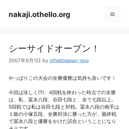
コ
ン
nakaji.othello.org
メ
テ
ン
ニ
ツ
へ
シーサイドオープン！
ス
ュ
キ
2007年9月1日
by
othellojapan-goo
ッ
ー
プ
やっぱりこの大会の全勝優勝は気持ち良いです！
今回は珍しく(?)、4回戦を終わった時点での全勝
は、私、冨永八段、谷田七段と、全て七段以上。
5回戦では私は谷田七段と対戦。冨永八段の相手は
１敗の小塚五段。全勝対決に勝った方が、最終戦
で冨永八段と優勝をかけた試合ということになり
そうです。