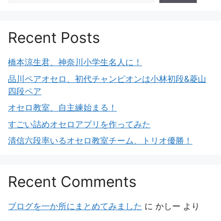
Recent Posts
橋本涼生君、神奈川小学生名人に！
品川ペアオセロ、初代チャンピオンは小林初段&菱山
四段ペア
オセロ教室、自主練始まる！
すごい詰めオセロアプリを作ってみた
清信六段率いるオセロ教室チーム、トリオ優勝！
Recent Comments
ブログを一か所にまとめてみました
に
かしー
より