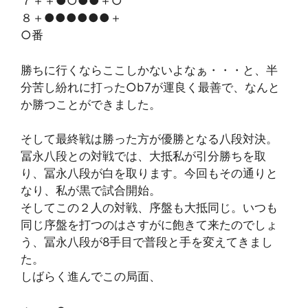
７＋＋●○●●＋○
８＋●●●●●●＋
○番
勝ちに行くならここしかないよなぁ・・・と、半
分苦し紛れに打った○b7が運良く最善で、なんと
か勝つことができました。
そして最終戦は勝った方が優勝となる八段対決。
冨永八段との対戦では、大抵私が引分勝ちを取
り、冨永八段が白を取ります。今回もその通りと
なり、私が黒で試合開始。
そしてこの２人の対戦、序盤も大抵同じ。いつも
同じ序盤を打つのはさすがに飽きて来たのでしょ
う、冨永八段が8手目で普段と手を変えてきまし
た。
しばらく進んでこの局面、