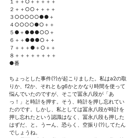
１＋＋○＋＋＋＋＋
２＋＋○○＋＋＋＋
３○○○○○●●＋
４○○○○●○＋＋
５●＋●●●○○＋
６＋＋●●●○＋＋
７＋＋＋●＋○＋＋
８＋＋＋＋＋＋＋＋
●番
ちょっとした事件(?)が起こりました。私はa2の取
りか、f2か、それともg6かとかなり時間を使って
悩んでいたのですが、そこで冨永八段が「あ
っ！」と時計を押す。そう、時計を押し忘れてい
たのです。しかし、私としては冨永八段が時計を
押し忘れたという認識はなく、冨永八段も押した
はずだ、と。うーん、恐らく、空振り(?)してたん
でしょうね。