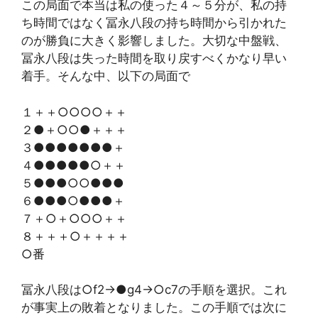
この局面で本当は私の使った４～５分が、私の持
ち時間ではなく冨永八段の持ち時間から引かれた
のが勝負に大きく影響しました。大切な中盤戦、
冨永八段は失った時間を取り戻すべくかなり早い
着手。そんな中、以下の局面で
１＋＋○○○○＋＋
２●＋○○●＋＋＋
３●●●●●●●＋
４●●●●●○＋＋
５●●●○○●●●
６●●●○●●●＋
７＋○＋○○○＋＋
８＋＋＋○＋＋＋＋
○番
冨永八段は○f2→●g4→○c7の手順を選択。これ
が事実上の敗着となりました。この手順では次に