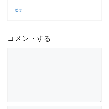
返信
コメントする
コ
メ
ン
ト
名