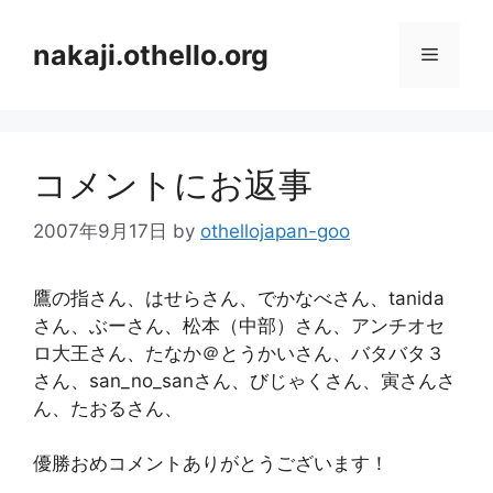
コ
ン
nakaji.othello.org
メ
テ
ン
ニ
ツ
へ
コメントにお返事
ス
ュ
キ
2007年9月17日
by
othellojapan-goo
ッ
ー
プ
鷹の指さん、はせらさん、でかなべさん、tanida
さん、ぶーさん、松本（中部）さん、アンチオセ
ロ大王さん、たなか＠とうかいさん、バタバタ３
さん、san_no_sanさん、びじゃくさん、寅さんさ
ん、たおるさん、
優勝おめコメントありがとうございます！