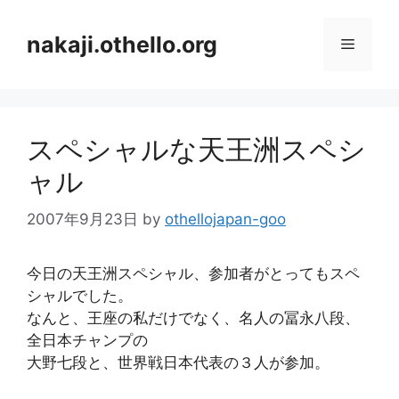
コ
ン
nakaji.othello.org
メ
テ
ン
ニ
ツ
へ
スペシャルな天王洲スペシ
ス
ュ
キ
ャル
ッ
ー
プ
2007年9月23日
by
othellojapan-goo
今日の天王洲スペシャル、参加者がとってもスペ
シャルでした。
なんと、王座の私だけでなく、名人の冨永八段、
全日本チャンプの
大野七段と、世界戦日本代表の３人が参加。