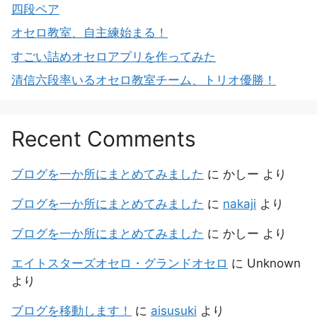
四段ペア
オセロ教室、自主練始まる！
すごい詰めオセロアプリを作ってみた
清信六段率いるオセロ教室チーム、トリオ優勝！
Recent Comments
ブログを一か所にまとめてみました
に
かしー
より
ブログを一か所にまとめてみました
に
nakaji
より
ブログを一か所にまとめてみました
に
かしー
より
エイトスターズオセロ・グランドオセロ
に
Unknown
より
ブログを移動します！
に
aisusuki
より