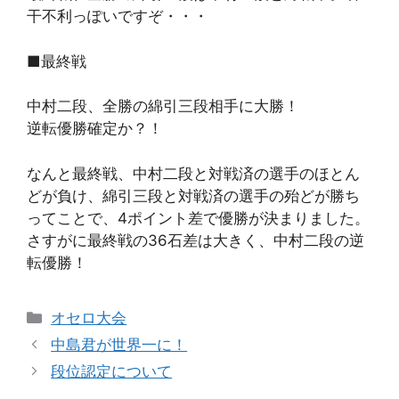
干不利っぽいですぞ・・・
■最終戦
中村二段、全勝の綿引三段相手に大勝！
逆転優勝確定か？！
なんと最終戦、中村二段と対戦済の選手のほとん
どが負け、綿引三段と対戦済の選手の殆どが勝ち
ってことで、4ポイント差で優勝が決まりました。
さすがに最終戦の36石差は大きく、中村二段の逆
転優勝！
カ
オセロ大会
テ
中島君が世界一に！
ゴ
段位認定について
リ