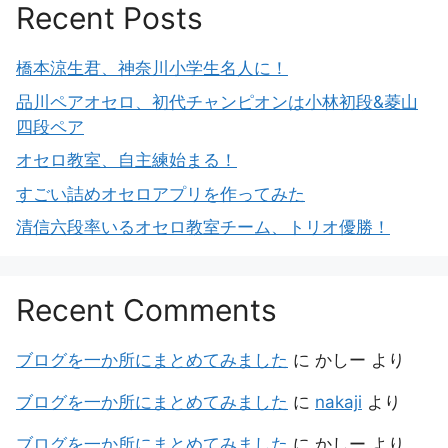
Recent Posts
橋本涼生君、神奈川小学生名人に！
品川ペアオセロ、初代チャンピオンは小林初段&菱山
四段ペア
オセロ教室、自主練始まる！
すごい詰めオセロアプリを作ってみた
清信六段率いるオセロ教室チーム、トリオ優勝！
Recent Comments
ブログを一か所にまとめてみました
に
かしー
より
ブログを一か所にまとめてみました
に
nakaji
より
ブログを一か所にまとめてみました
に
かしー
より