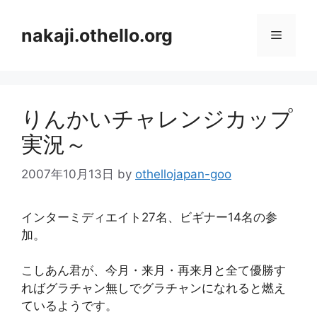
コ
ン
nakaji.othello.org
メ
テ
ン
ニ
ツ
へ
りんかいチャレンジカップ
ス
ュ
キ
実況～
ッ
ー
プ
2007年10月13日
by
othellojapan-goo
インターミディエイト27名、ビギナー14名の参
加。
こしあん君が、今月・来月・再来月と全て優勝す
ればグラチャン無しでグラチャンになれると燃え
ているようです。