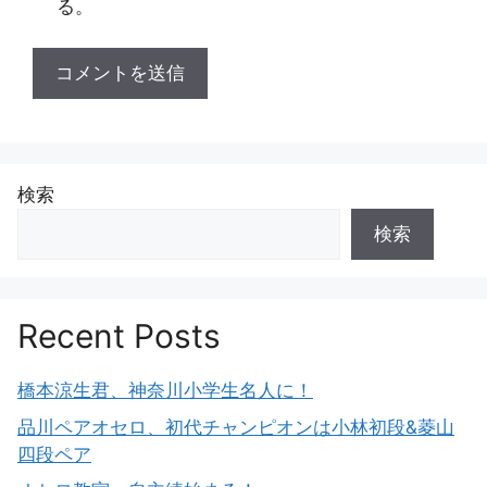
る。
検索
検索
Recent Posts
橋本涼生君、神奈川小学生名人に！
品川ペアオセロ、初代チャンピオンは小林初段&菱山
四段ペア