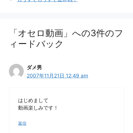
リ
ー
「オセロ動画」への3件のフ
ィードバック
ダメ男
2007年11月21日 12:49 am
はじめまして
動画楽しみです！
返信