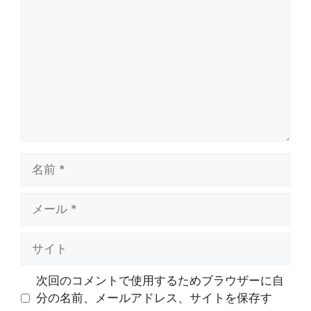
メ
ン
ト
名
前
メ
ー
ル
サ
イ
ト
次回のコメントで使用するためブラウザーに自
分の名前、メールアドレス、サイトを保存す