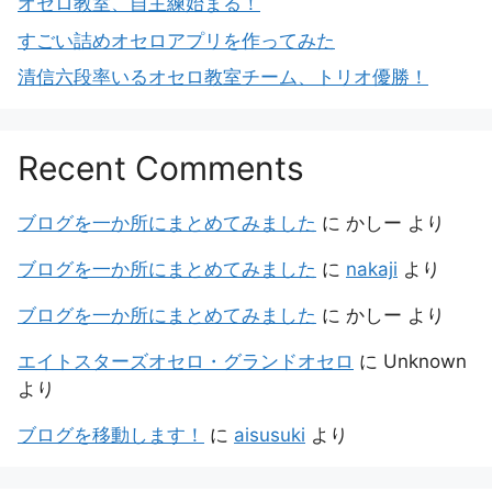
オセロ教室、自主練始まる！
すごい詰めオセロアプリを作ってみた
清信六段率いるオセロ教室チーム、トリオ優勝！
Recent Comments
ブログを一か所にまとめてみました
に
かしー
より
ブログを一か所にまとめてみました
に
nakaji
より
ブログを一か所にまとめてみました
に
かしー
より
エイトスターズオセロ・グランドオセロ
に
Unknown
より
ブログを移動します！
に
aisusuki
より