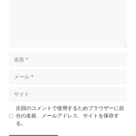
ト
名
前
メ
ー
ル
サ
イ
ト
次回のコメントで使用するためブラウザーに自
分の名前、メールアドレス、サイトを保存す
る。