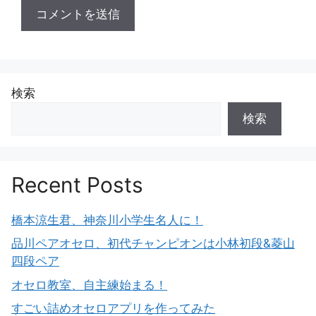
検索
検索
Recent Posts
橋本涼生君、神奈川小学生名人に！
品川ペアオセロ、初代チャンピオンは小林初段&菱山
四段ペア
オセロ教室、自主練始まる！
すごい詰めオセロアプリを作ってみた