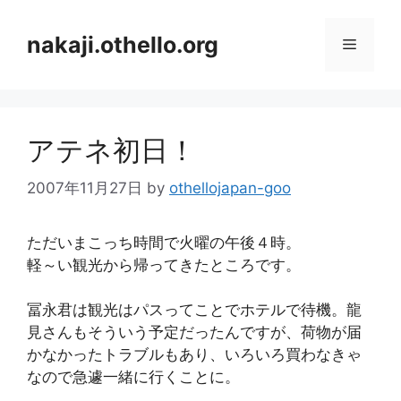
コ
ン
nakaji.othello.org
メ
テ
ン
ニ
ツ
へ
アテネ初日！
ス
ュ
キ
2007年11月27日
by
othellojapan-goo
ッ
ー
プ
ただいまこっち時間で火曜の午後４時。
軽～い観光から帰ってきたところです。
冨永君は観光はパスってことでホテルで待機。龍
見さんもそういう予定だったんですが、荷物が届
かなかったトラブルもあり、いろいろ買わなきゃ
なので急遽一緒に行くことに。