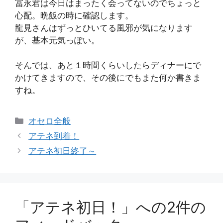
冨永君は今日はまったく会ってないのでちょっと
心配。晩飯の時に確認します。
龍見さんはずっとひいてる風邪が気になります
が、基本元気っぽい。
そんでは、あと１時間くらいしたらディナーにで
かけてきますので、その後にでもまた何か書きま
すね。
カ
オセロ全般
テ
アテネ到着！
ゴ
アテネ初日終了～
リ
ー
「アテネ初日！」への2件の