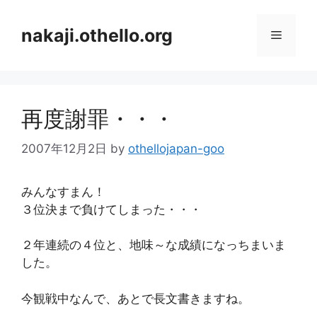
コ
ン
nakaji.othello.org
メ
テ
ン
ニ
ツ
へ
再度謝罪・・・
ス
ュ
キ
2007年12月2日
by
othellojapan-goo
ッ
ー
プ
みんなすまん！
３位決まで負けてしまった・・・
２年連続の４位と、地味～な成績になっちまいま
した。
今観戦中なんで、あとで長文書きますね。