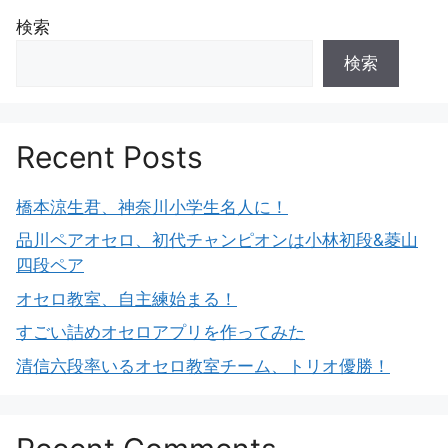
検索
検索
Recent Posts
橋本涼生君、神奈川小学生名人に！
品川ペアオセロ、初代チャンピオンは小林初段&菱山
四段ペア
オセロ教室、自主練始まる！
すごい詰めオセロアプリを作ってみた
清信六段率いるオセロ教室チーム、トリオ優勝！