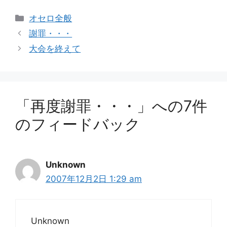
カ
オセロ全般
テ
謝罪・・・
ゴ
大会を終えて
リ
ー
「再度謝罪・・・」への7件
のフィードバック
Unknown
2007年12月2日 1:29 am
Unknown