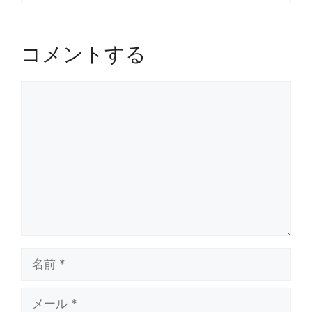
コメントする
コ
メ
ン
ト
名
前
メ