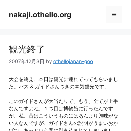
コ
ン
nakaji.othello.org
メ
テ
ン
ニ
ツ
へ
観光終了
ス
ュ
キ
2007年12月3日
by
othellojapan-goo
ッ
ー
プ
大会を終え、本日は観光に連れてってもらいまし
た。バス & ガイドさんつきの本気観光です。
このガイドさんが大当たりで、もう、全てが上手
なんですよね。１つ目は博物館に行ったんです
が、私、昔はこういうものにはあんまり興味がな
い人なんですが、ガイドさんの説明がうまいおか
げで、あっという間に引き込まれてしまいまし