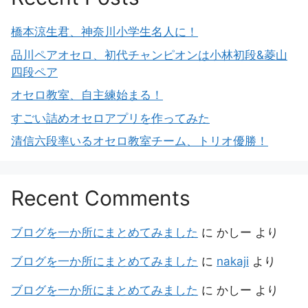
橋本涼生君、神奈川小学生名人に！
品川ペアオセロ、初代チャンピオンは小林初段&菱山
四段ペア
オセロ教室、自主練始まる！
すごい詰めオセロアプリを作ってみた
清信六段率いるオセロ教室チーム、トリオ優勝！
Recent Comments
ブログを一か所にまとめてみました
に
かしー
より
ブログを一か所にまとめてみました
に
nakaji
より
ブログを一か所にまとめてみました
に
かしー
より