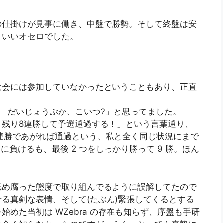
の仕掛けが見事に働き、中盤で勝勢。そして終盤は安
、いいオセロでした。
大会には参加していなかったということもあり、正直
。
「だいじょうぶか、こいつ?」と思ってました。
「残り8連勝して予選通過する！」という言葉通り、
連勝であがれば通過という、私と全く同じ状況にまで
t に負けるも、最後 2 つをしっかり勝って 9 勝。ほん
舐め腐った態度で取り組んでるように誤解してたので
る真剣な表情、そして(たぶん)緊張してくるとする
めた当初は WZebra の存在も知らず、序盤も手研