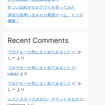
すごい詰めオセロアプリを作ってみた
清信六段率いるオセロ教室チーム、トリオ
優勝！
Recent Comments
ブログを一か所にまとめてみました
に
か
しー
より
ブログを一か所にまとめてみました
に
nakaji
より
ブログを一か所にまとめてみました
に
か
しー
より
エイトスターズオセロ・グランドオセロ
に