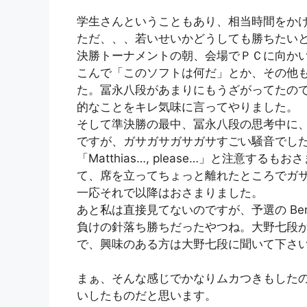
学生さんということもあり、相当時間をか
ただ、、、若いせいかどうしても勝ちたい
決勝トーナメントの朝、会場でＰＣに向か
こんで「このソフトは何だ」とか、その他
た。冨永八段があまりにもうざがってたの
的なことをキレ気味に言ってやりました。
そして準決勝の最中、冨永八段の思考中に
ですが、ガサガサガサガサすごい騒音でした。
「Matthias…, please…」と注意す
て、席を立ってちょっと離れたところでガサガサガ
一応それで以降はおさまりました。
あと私は直接見てないのですが、予選の Ben
負けの針落ち勝ちだったやつね。大野七段
で、興味のある方は大野七段に聞いて下さ
まぁ、そんな感じでかなりムカつきもしたの
いしたものだと思います。