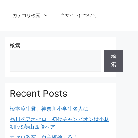
カテゴリ検索
当サイトについて
検索
検
索
Recent Posts
橋本涼生君、神奈川小学生名人に！
品川ペアオセロ、初代チャンピオンは小林
初段&菱山四段ペア
オセロ教室、自主練始まる！