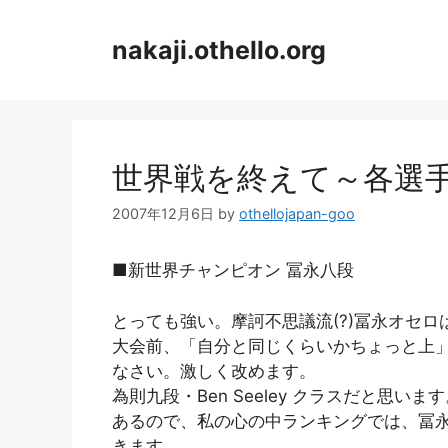
コ
ン
nakaji.othello.org
テ
ン
ツ
へ
ス
世界戦を終えて～各選
キ
ッ
2007年12月6日
by
othellojapan-goo
プ
■新世界チャンピオン 冨永八段
とっても強い。摩訶不思議流(?)冨永オセ
大会前、「自分と同じくらいかちょっと上
なさい。激しく改めます。
為則九段・Ben Seeley クラスだと思
あるので、私の心の中ランキングでは、冨
きます。