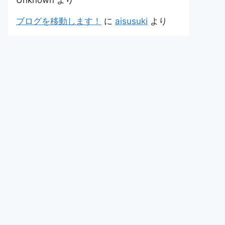
Unknown
より
ブログを移動します！
に
aisusuki
より