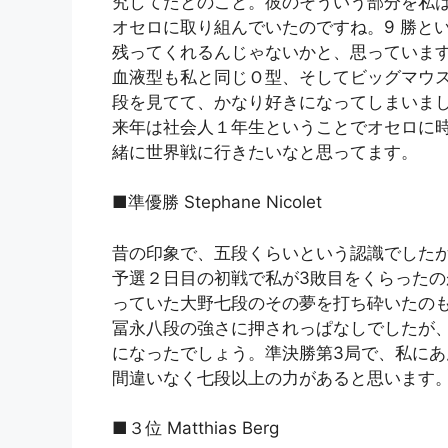
究してたとのこと。彼のそういう部分を私
オセロに取り組んでいたのですね。9 勝と
残ってくれるんじゃないかと、思っていま
血液型も私と同じＯ型、そしてビッグマウ
段を見てて、かなり好きになってしまいま
来年は社会人１年生ということでオセロに
緒に世界戦に行きたいなと思ってます。
■準優勝 Stephane Nicolet
昔の印象で、五段くらいという認識でした
予選２日目の初戦で私が3敗目をくらったのがこ
っていた大野七段のその夢を打ち砕いたのもこ
冨永八段の強さに押されっぱなしでしたが
になったでしょう。準決勝第3局で、私にあん
間違いなく七段以上の力があると思います
■３位 Matthias Berg