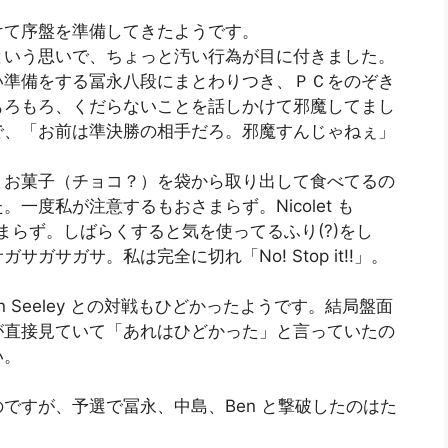
けて序盤を準備してきたようです。
という思いで、ちょっと汚い行為が目に付きました。
い準備をする冨永八段にまとわりつき、ＰＣをのぞき
もろもろ、くだらないことを話しかけて邪魔してまし
で、「お前は準決勝の相手だろ。邪魔すんじゃねぇ」
、お菓子（チョコ？）を袋から取り出して食べてるの
一度私が注意するもおさまらず。Nicolet も
るもおさまらず。しばらくすると気を使ってるふり(?)をし
サガサ。私は完全に切れ「No! Stop it!!」。
 Seeley との対戦もひどかったようです。結局盤面
が直接見ていて「あれはひどかった」と言っていたの
い。
ですが、予選で冨永、中島、Ben と撃破したのはた