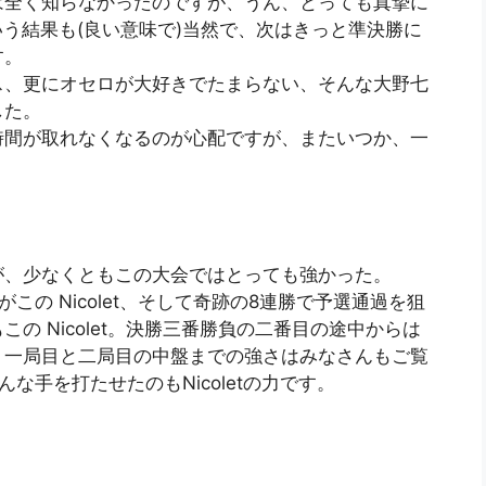
は全く知らなかったのですが、うん、とっても真摯に
いう結果も(良い意味で)当然で、次はきっと準決勝に
す。
ス、更にオセロが大好きでたまらない、そんな大野七
した。
時間が取れなくなるのが心配ですが、またいつか、一
が、少なくともこの大会ではとっても強かった。
の Nicolet、そして奇跡の8連勝で予選通過を狙
の Nicolet。決勝三番勝負の二番目の途中からは
、一局目と二局目の中盤までの強さはみなさんもご覧
な手を打たせたのもNicoletの力です。
。