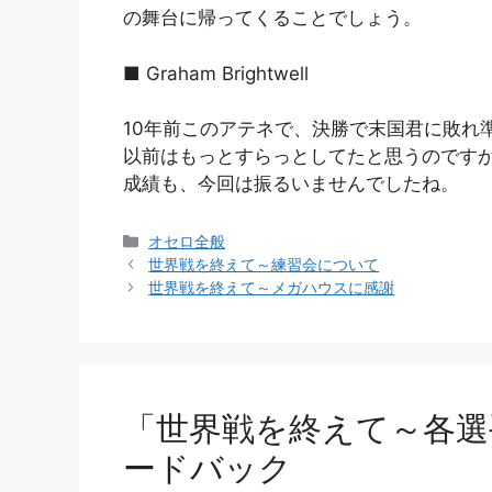
の舞台に帰ってくることでしょう。
■ Graham Brightwell
10年前このアテネで、決勝で末国君に敗れ
以前はもっとすらっとしてたと思うのです
成績も、今回は振るいませんでしたね。
カ
オセロ全般
テ
世界戦を終えて～練習会について
ゴ
世界戦を終えて～メガハウスに感謝
リ
ー
「世界戦を終えて～各選
ードバック