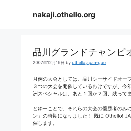
コ
ン
nakaji.othello.org
テ
ン
ツ
へ
ス
品川グランドチャンピオ
キ
ッ
2007年12月19日
by
othellojapan-goo
プ
月例の大会としては、品川シーサイドオー
３つの大会を開催しているわけですが、今
洲スペシャルは、あと１回か２回、残って
とゆーことで、それらの大会の優勝者のみ
ン」の時期になりました！ 既に Othello!
催します。