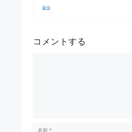
返信
コメントする
コ
メ
ン
ト
名