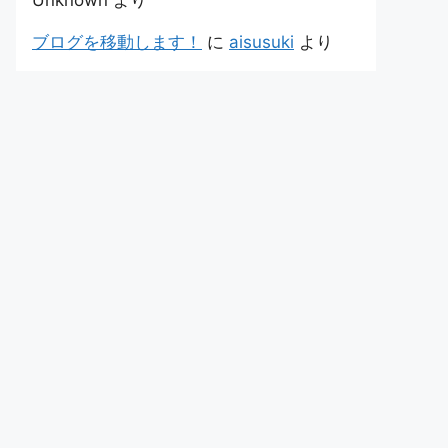
Unknown
より
ブログを移動します！
に
aisusuki
より