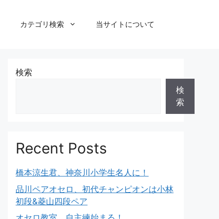
カテゴリ検索
当サイトについて
検索
検
索
Recent Posts
橋本涼生君、神奈川小学生名人に！
品川ペアオセロ、初代チャンピオンは小林
初段&菱山四段ペア
オセロ教室、自主練始まる！