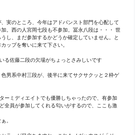
が、実のところ、今年はアドバンスト部門を心配して
加。西の人宮岡七段も不参加。冨永八段は・・・ 世
ろうし、まだ参加するかどうか確定していません。と
非カップを奪いに来て下さい。
ている佐藤二段の欠場がちょっとさみしいです
。色男系中村三段が、後半に来てサクサクッと２枠ゲ
ンターミディエイトでも優勝しちゃったので、有参加
殆ど全員が参加してくれる匂いがするので、ここも激
なぁ。