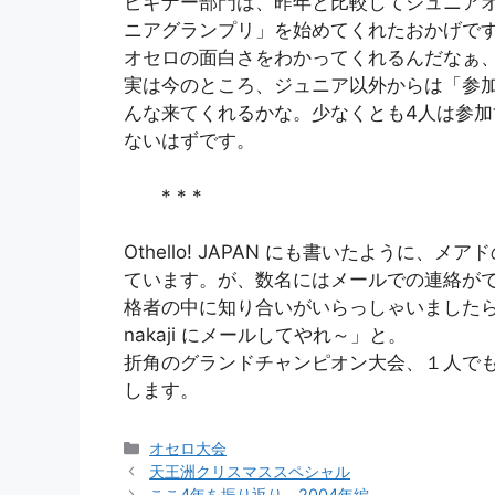
ビギナー部門は、昨年と比較してジュニア
ニアグランプリ」を始めてくれたおかげで
オセロの面白さをわかってくれるんだなぁ
実は今のところ、ジュニア以外からは「参
んな来てくれるかな。少なくとも4人は参
ないはずです。
* * *
Othello! JAPAN にも書いたように
ています。が、数名にはメールでの連絡が
格者の中に知り合いがいらっしゃいました
nakaji にメールしてやれ～」と。
折角のグランドチャンピオン大会、１人で
します。
カ
オセロ大会
テ
天王洲クリスマススペシャル
ゴ
ここ4年を振り返り～2004年編