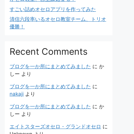
すごい詰めオセロアプリを作ってみた
清信六段率いるオセロ教室チーム、トリオ
優勝！
Recent Comments
ブログを一か所にまとめてみました
に
か
しー
より
ブログを一か所にまとめてみました
に
nakaji
より
ブログを一か所にまとめてみました
に
か
しー
より
エイトスターズオセロ・グランドオセロ
に