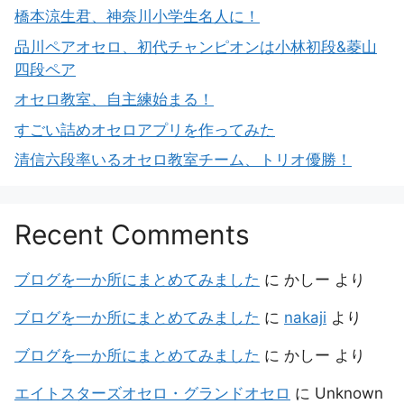
橋本涼生君、神奈川小学生名人に！
品川ペアオセロ、初代チャンピオンは小林初段&菱山
四段ペア
オセロ教室、自主練始まる！
すごい詰めオセロアプリを作ってみた
清信六段率いるオセロ教室チーム、トリオ優勝！
Recent Comments
ブログを一か所にまとめてみました
に
かしー
より
ブログを一か所にまとめてみました
に
nakaji
より
ブログを一か所にまとめてみました
に
かしー
より
エイトスターズオセロ・グランドオセロ
に
Unknown