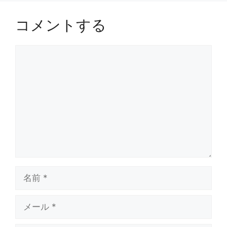
コメントする
コ
メ
ン
ト
名
前
メ
ー
ル