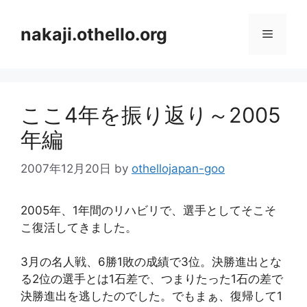
コ
ン
nakaji.othello.org
メ
テ
ン
ニ
ツ
へ
ここ4年を振り返り～2005
ス
ュ
キ
年編
ッ
ー
プ
2007年12月20日
by
othellojapan-goo
2005年、1年間のリハビリで、選手としてそこそ
こ復活してきました。
3月の名人戦、6勝1敗の成績で3位。決勝進出とな
る2位の選手とは1石差で、つまりたった1石の差で
決勝進出を逃したのでした。でもまぁ、復帰して1