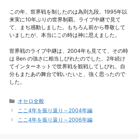
この年、世界戦を制したのは為則九段。1995年以
来実に10年ぶりの世界制覇。ライブ中継で見て
て、まぢ感動しました。もちろん前から尊敬して
いましたが、本当にこの時は神に思えました。
世界戦のライブ中継は、2004年も見てて、その時
は Ben の強さに相当しびれたのでした。2年続け
てインターネットで世界戦を観戦してしびれ、自
分もまたあの舞台で戦いたいと、強く思ったので
した。
カ
オセロ全般
テ
ここ4年を振り返り～2004年編
ゴ
ここ4年を振り返り～2006年編
リ
ー