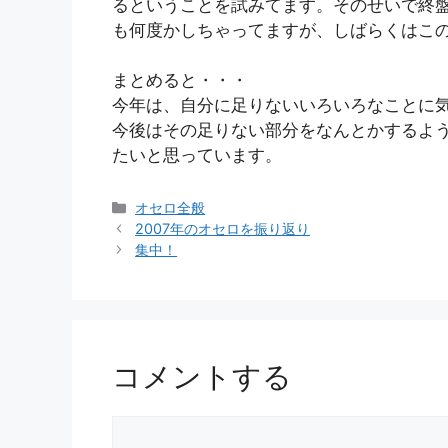
るということを試みてます。そのせいで終
も何度かしちゃってますが、しばらくはこ
まとめると・・・
今年は、自分に足りないいろいろなことに気
今後はその足りない部分をなんとかするよう努
たいと思っています。
カ
オセロ全般
テ
2007年のオセロを振り返り
ゴ
集中！
リ
ー
コメントする
コ