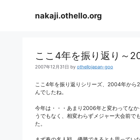
コ
ン
nakaji.othello.org
テ
ン
ツ
へ
ス
ここ4年を振り返り～20
キ
ッ
2007年12月31日
by
othellojapan-goo
プ
ここ4年を振り返りシリーズ、2004年から
んでしたね。
今年は・・・あまり2006年と変わってな
うでもなく、相変わらずメジャー大会前で
た。
まず春の名人戦。優勝できるとも思ってい