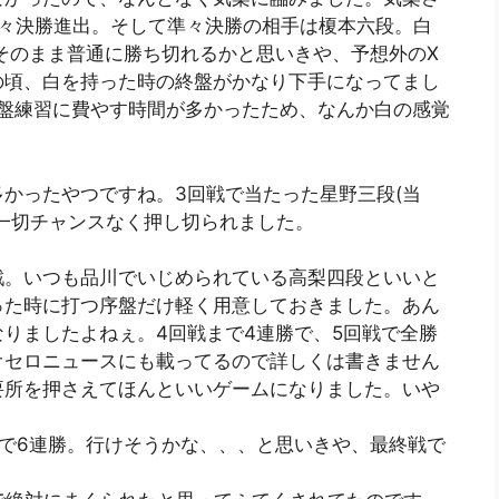
準々決勝進出。そして準々決勝の相手は榎本六段。白
そのまま普通に勝ち切れるかと思いきや、予想外のX
の頃、白を持った時の終盤がかなり下手になってまし
終盤練習に費やす時間が多かったため、なんか白の感覚
かったやつですね。3回戦で当たった星野三段(当
一切チャンスなく押し切られました。
戦。いつも品川でいじめられている高梨四段といいと
った時に打つ序盤だけ軽く用意しておきました。あん
りましたよねぇ。4回戦まで4連勝で、5回戦で全勝
オセロニュースにも載ってるので詳しくは書きません
要所を押さえてほんといいゲームになりました。いや
で6連勝。行けそうかな、、、と思いきや、最終戦で