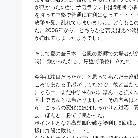
が良かったのか、予選ラウンドは5連勝で
を持って中盤で普通に有利になって・・・ 
攻撃を受け乱れてしまいました。どうもこ
た。2006年から、どちらかと言えば黒の
が崩れてしまったようでした。
そして夏の全日本。台風の影響で欠場者が多
時)、強かったなぁ。序盤で優位に立たれ、
今年は駄目だったか、と思って臨んだ王座
ころであたる予感がしてたので、彼と当た
にゃろー、まだ中学生なのにほんっと強くな
同士でほんとに当たりました。その内容は
が、こっちの変化にほぼしっかりと対応、
ぁ、ほんと、勝てて良かった。
ポイントとなる高梨四段戦を勝利し6回戦ま
坂口九段に敗れ・・・。