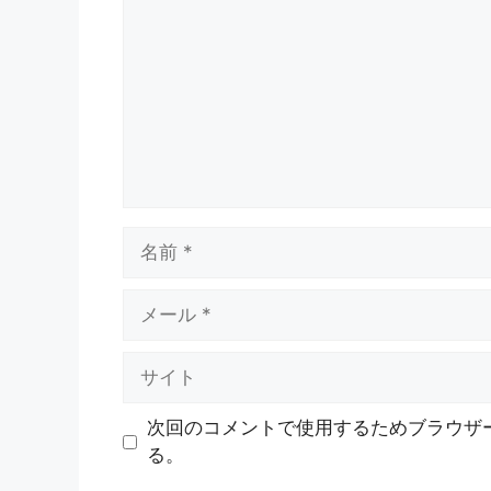
メ
ン
ト
名
前
メ
ー
ル
サ
イ
ト
次回のコメントで使用するためブラウザ
る。