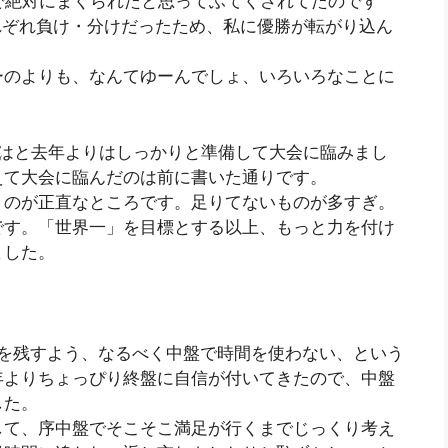
で絶対にまくられたと思ってふてくされてたのです
れぞれ負け・分けだったため、私に優勝が転がり込ん
ーのよりも、なんてゆーんでしょ、いろいろなことに
そはと去年よりはしっかりと準備して大会に臨みまし
えて大会に臨んだのは前に書いた通りです。
うのが正直なところです。足りてないものが多すぎ。
です。「世界一」を目標とする以上、もっと力を付け
ました。
間を残すよう、なるべく中盤で時間を使わない、という
年よりちょっぴり終盤に自信が付いてきたので、中盤
した。
して、序中盤でそこそこ満足が行くまでじっくり考え