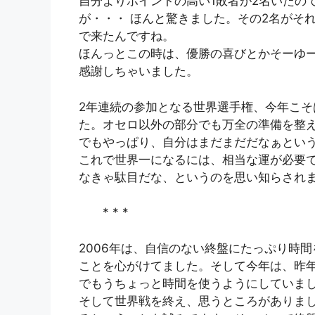
自分よりポイントの高い1敗者が2名いたの
が・・・ ほんと驚きました。その2名がそ
で来たんですね。
ほんっとこの時は、優勝の喜びとかそーゆ
感謝しちゃいました。
2年連続の参加となる世界選手権、今年こ
た。オセロ以外の部分でも万全の準備を整
でもやっぱり、自分はまだまだだなぁとい
これで世界一になるには、相当な運が必要
なきゃ駄目だな、というのを思い知らされ
* * *
2006年は、自信のない終盤にたっぷり時
ことを心がけてました。そして今年は、昨
でもうちょっと時間を使うようにしていま
そして世界戦を終え、思うところがありま