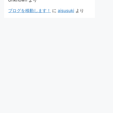
Unknown
より
ブログを移動します！
に
aisusuki
より