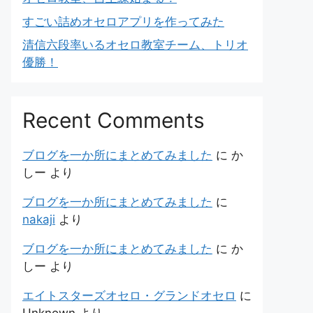
すごい詰めオセロアプリを作ってみた
清信六段率いるオセロ教室チーム、トリオ
優勝！
Recent Comments
ブログを一か所にまとめてみました
に
か
しー
より
ブログを一か所にまとめてみました
に
nakaji
より
ブログを一か所にまとめてみました
に
か
しー
より
エイトスターズオセロ・グランドオセロ
に