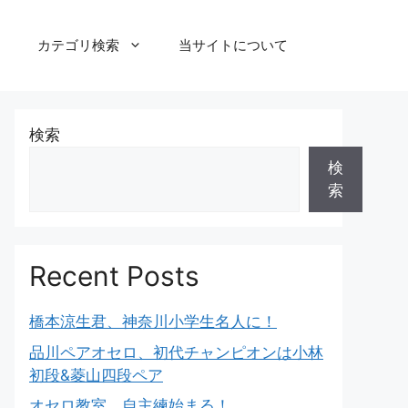
カテゴリ検索
当サイトについて
検索
検
索
Recent Posts
橋本涼生君、神奈川小学生名人に！
品川ペアオセロ、初代チャンピオンは小林
初段&菱山四段ペア
オセロ教室、自主練始まる！