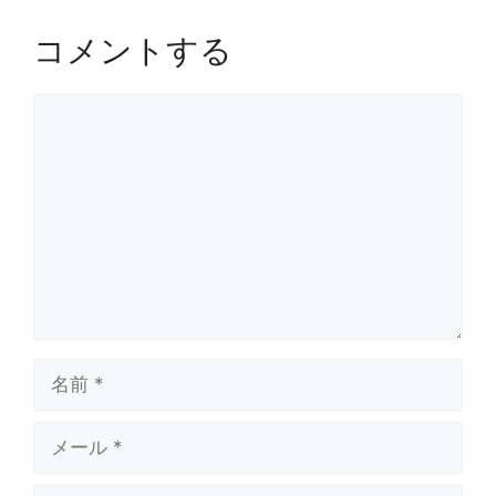
コメントする
コ
メ
ン
ト
名
前
メ
ー
ル