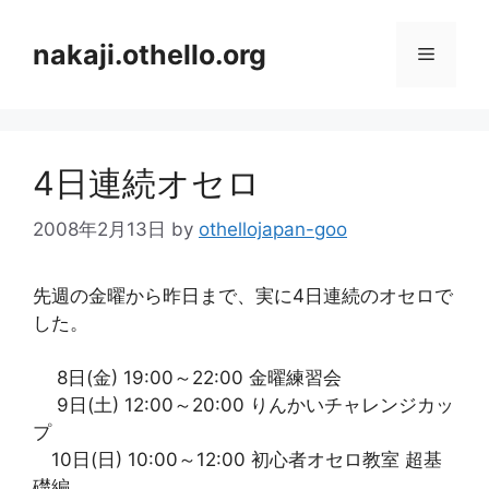
コ
ン
nakaji.othello.org
メ
テ
ン
ニ
ツ
へ
4日連続オセロ
ス
ュ
キ
2008年2月13日
by
othellojapan-goo
ッ
ー
プ
先週の金曜から昨日まで、実に4日連続のオセロで
した。
8日(金) 19:00～22:00 金曜練習会
9日(土) 12:00～20:00 りんかいチャレンジカッ
プ
10日(日) 10:00～12:00 初心者オセロ教室 超基
礎編