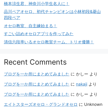
橋本涼生君、神奈川小学生名人に！
品川ペアオセロ、初代チャンピオンは小林初段&菱山
四段ペア
オセロ教室、自主練始まる！
すごい詰めオセロアプリを作ってみた
清信六段率いるオセロ教室チーム、トリオ優勝！
Recent Comments
ブログを一か所にまとめてみました
に
かしー
より
ブログを一か所にまとめてみました
に
nakaji
より
ブログを一か所にまとめてみました
に
かしー
より
エイトスターズオセロ・グランドオセロ
に
Unknown