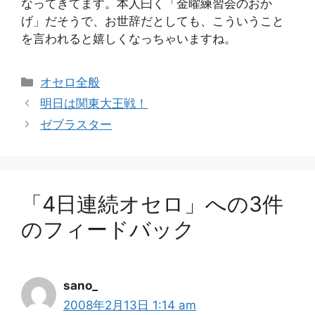
なってきてます。本人曰く「金曜練習会のおか
げ」だそうで、お世辞だとしても、こういうこと
を言われると嬉しくなっちゃいますね。
カ
オセロ全般
テ
明日は関東大王戦！
ゴ
ゼブラスター
リ
ー
「4日連続オセロ」への3件
のフィードバック
sano_
2008年2月13日 1:14 am