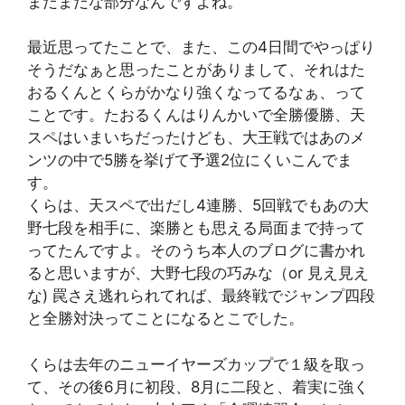
まだまだな部分なんですよね。
最近思ってたことで、また、この4日間でやっぱり
そうだなぁと思ったことがありまして、それはた
おるくんとくらがかなり強くなってるなぁ、って
ことです。たおるくんはりんかいで全勝優勝、天
スペはいまいちだったけども、大王戦ではあのメ
ンツの中で5勝を挙げて予選2位にくいこんでま
す。
くらは、天スペで出だし4連勝、5回戦でもあの大
野七段を相手に、楽勝とも思える局面まで持って
ってたんですよ。そのうち本人のブログに書かれ
ると思いますが、大野七段の巧みな（or 見え見え
な) 罠さえ逃れられてれば、最終戦でジャンプ四段
と全勝対決ってことになるとこでした。
くらは去年のニューイヤーズカップで１級を取っ
て、その後6月に初段、8月に二段と、着実に強く