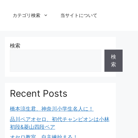
カテゴリ検索
当サイトについて
検索
検
索
Recent Posts
橋本涼生君、神奈川小学生名人に！
品川ペアオセロ、初代チャンピオンは小林
初段&菱山四段ペア
オセロ教室、自主練始まる！