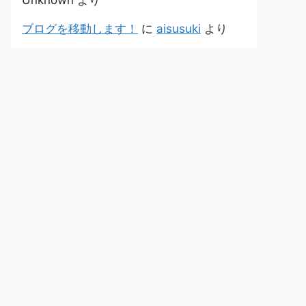
Unknown
より
ブログを移動します！
に
aisusuki
より