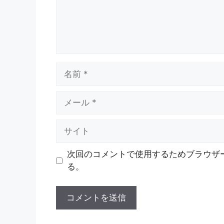
名
前
メ
ー
ル
サ
イ
ト
次回のコメントで使用するためブラウザ
る。