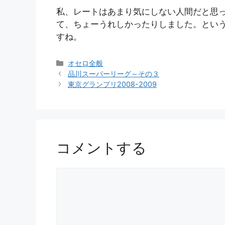
私、レートはあまり気にしない人間だと思
て、ちょーうれしかったりしました。とい
すね。
カ
オセロ全般
テ
品川スーパーリーグ～その３
ゴ
東京グランプリ2008-2009
リ
ー
コメントする
コ
メ
ン
ト