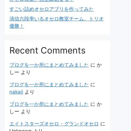
すごい詰めオセロアプリを作ってみた
清信六段率いるオセロ教室チーム、トリオ
優勝！
Recent Comments
ブログを一か所にまとめてみました
に
か
しー
より
ブログを一か所にまとめてみました
に
nakaji
より
ブログを一か所にまとめてみました
に
か
しー
より
エイトスターズオセロ・グランドオセロ
に