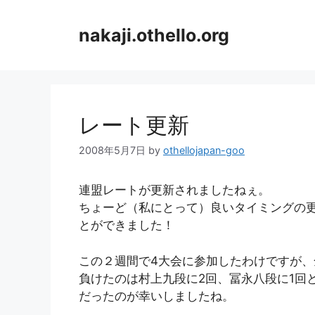
コ
ン
nakaji.othello.org
テ
ン
ツ
へ
ス
レート更新
キ
ッ
2008年5月7日
by
othellojapan-goo
プ
連盟レートが更新されましたねぇ。
ちょーど（私にとって）良いタイミングの
とができました！
この２週間で4大会に参加したわけですが、
負けたのは村上九段に2回、冨永八段に1回
だったのが幸いしましたね。