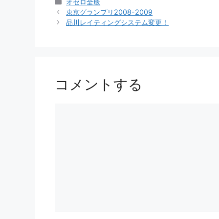
カ
オセロ全般
テ
東京グランプリ2008-2009
ゴ
品川レイティングシステム変更！
リ
ー
コメントする
コ
メ
ン
ト