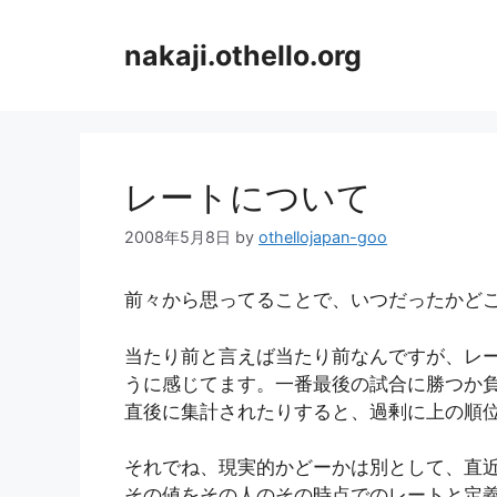
コ
ン
nakaji.othello.org
テ
ン
ツ
へ
ス
レートについて
キ
ッ
2008年5月8日
by
othellojapan-goo
プ
前々から思ってることで、いつだったかど
当たり前と言えば当たり前なんですが、レ
うに感じてます。一番最後の試合に勝つか負
直後に集計されたりすると、過剰に上の順
それでね、現実的かどーかは別として、直
その値をその人のその時点でのレートと定