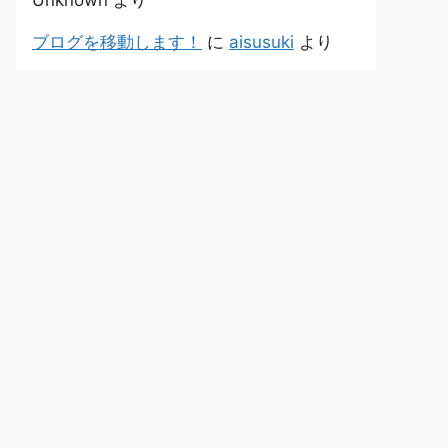
Unknown
より
ブログを移動します！
に
aisusuki
より