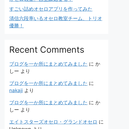
すごい詰めオセロアプリを作ってみた
清信六段率いるオセロ教室チーム、トリオ
優勝！
Recent Comments
ブログを一か所にまとめてみました
に
か
しー
より
ブログを一か所にまとめてみました
に
nakaji
より
ブログを一か所にまとめてみました
に
か
しー
より
エイトスターズオセロ・グランドオセロ
に