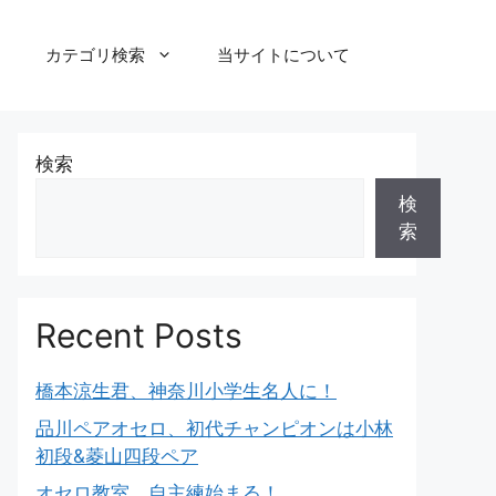
カテゴリ検索
当サイトについて
検索
検
索
Recent Posts
橋本涼生君、神奈川小学生名人に！
品川ペアオセロ、初代チャンピオンは小林
初段&菱山四段ペア
オセロ教室、自主練始まる！