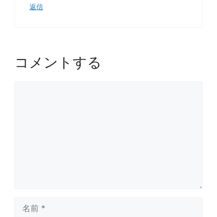
返信
コメントする
コ
メ
ン
ト
名
前