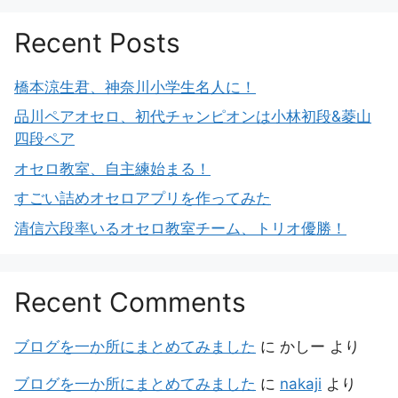
Recent Posts
橋本涼生君、神奈川小学生名人に！
品川ペアオセロ、初代チャンピオンは小林初段&菱山
四段ペア
オセロ教室、自主練始まる！
すごい詰めオセロアプリを作ってみた
清信六段率いるオセロ教室チーム、トリオ優勝！
Recent Comments
ブログを一か所にまとめてみました
に
かしー
より
ブログを一か所にまとめてみました
に
nakaji
より