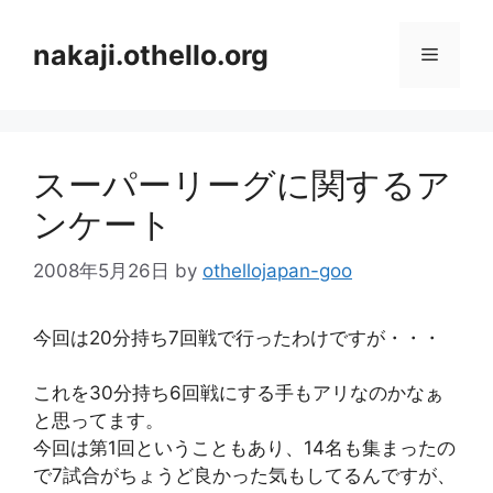
コ
ン
nakaji.othello.org
メ
テ
ン
ニ
ツ
へ
スーパーリーグに関するア
ス
ュ
キ
ンケート
ッ
ー
プ
2008年5月26日
by
othellojapan-goo
今回は20分持ち7回戦で行ったわけですが・・・
これを30分持ち6回戦にする手もアリなのかなぁ
と思ってます。
今回は第1回ということもあり、14名も集まったの
で7試合がちょうど良かった気もしてるんですが、