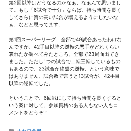
第2回以降はどうなるのかなぁ、なぁんて思いまし
て。もし「6試合で十分」ならば、持ち時間を長く
してさらに質の高い試合が増えるようにしたいな
ぁ、などと思ってます。
第1回スーパーリーグ、全部で49試合あったわけな
んですが、42手目以降の逆転の悪手がどれくらい
表れたか調べてみたところ、全部で23局面出てき
ました。ただし1つの試合で二転三転しているもの
もあるので、23試合が終盤の逆転、という意味で
はありません。試合数で言うと13試合が、42手目
以降の逆転でした。
ということで、6回戦にして持ち時間を長くすると
いう案に対して、参加資格のある人もない人もコ
メントをどうぞ！
カ
オセロ全般