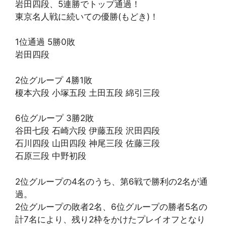
岩田四段、5連勝でトップ通過！
東京名人戦に続いての優勝(もどき)！
1位通過 5勝0敗
岩田四段
2位グループ 4勝1敗
榎本六段 小塚五段 土田五段 綿引三段
6位グループ 3勝2敗
谷田七段 石崎六段 伊藤五段 沢田四段
石川四段 山田四段 神尾三段 佐藤三段
石原三段 中野初段
2位グループの4名のうち、第6戦で勝利の2名が通
過。
2位グループの敗者2名、6位グループの勝者5名の
計7名により、残り2枠をかけたプレイオフとなり