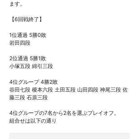
ます。
【6回戦終了】
1位通過 5勝0敗
岩田四段
2位通過 5勝1敗
小塚五段 綿引三段
4位グループ 4勝2敗
谷田七段 榎本六段 土田五段 山田四段 神尾三段 佐
藤三段 石原三段
4位グループの7名から2名を選ぶプレイオフ。
組合せは以下の通り