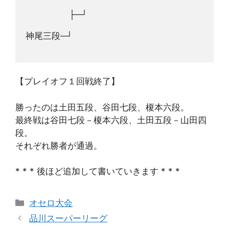
　　　　　├─┘
神尾三段─┘
【プレイオフ１回戦終了】
勝ったのは土田五段、谷田七段、榎本六段。
最終戦は谷田七段－榎本六段、土田五段－山田四
段。
それぞれ勝者が通過。
* * * 後ほど追加して書いていきます * * *
カ
オセロ大会
テ
品川スーパーリーグ
ゴ