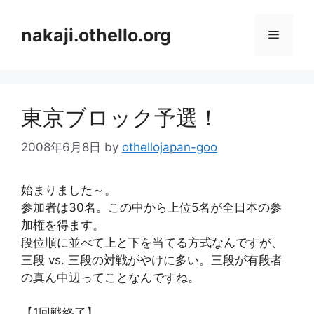
コ
ン
nakaji.othello.org
メ
テ
ン
ニ
ツ
へ
東京ブロック予選！
ス
ュ
キ
2008年6月8日
by
othellojapan-goo
ッ
ー
プ
始まりました～。
参加者は30名。この中から上位5名が全日本の参
加権を得ます。
段位順に並べて上と下を当てる方式なんですが、
三段 vs. 三段の対戦がやけに多い。三段が有段者
の真ん中辺ってことなんですね。
【1回戦終了】