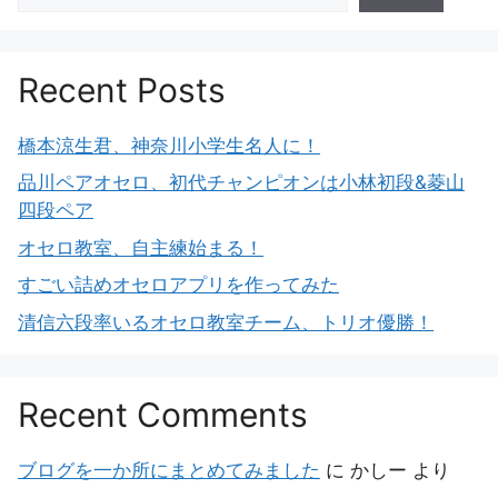
Recent Posts
橋本涼生君、神奈川小学生名人に！
品川ペアオセロ、初代チャンピオンは小林初段&菱山
四段ペア
オセロ教室、自主練始まる！
すごい詰めオセロアプリを作ってみた
清信六段率いるオセロ教室チーム、トリオ優勝！
Recent Comments
ブログを一か所にまとめてみました
に
かしー
より