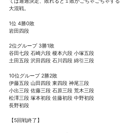
てば通過決定、敗れると１敗がごちゃごちゃする
大混戦。
1位 4勝0敗
岩田四段
2位グループ 3勝1敗
谷田七段 石崎六段 榎本六段 小塚五段
土田五段 沢田四段 石川四段 綿引三段
10位グループ 2勝2敗
伊藤五段 山田四段 東四段 神尾三段
小出三段 佐藤三段 石原三段 荒木三段
松澤三段 塚本初段 佐藤初段 中野初段
長野初段
【5回戦終了】