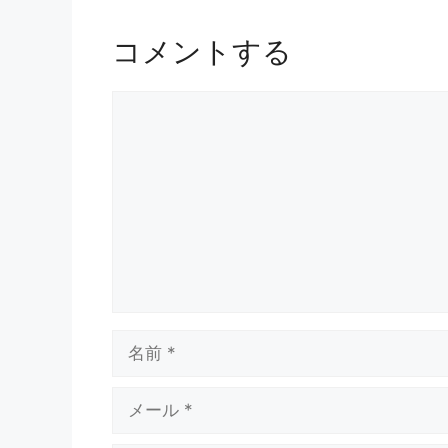
コメントする
コ
メ
ン
ト
名
前
メ
ー