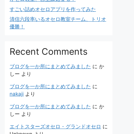
すごい詰めオセロアプリを作ってみた
清信六段率いるオセロ教室チーム、トリオ
優勝！
Recent Comments
ブログを一か所にまとめてみました
に
か
しー
より
ブログを一か所にまとめてみました
に
nakaji
より
ブログを一か所にまとめてみました
に
か
しー
より
エイトスターズオセロ・グランドオセロ
に