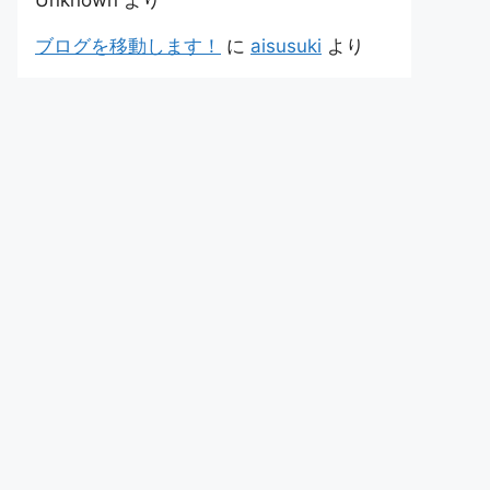
Unknown
より
ブログを移動します！
に
aisusuki
より