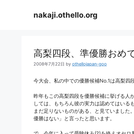
コ
ン
nakaji.othello.org
テ
ン
ツ
へ
ス
高梨四段、準優勝おめ
キ
ッ
2008年7月22日
by
othellojapan-goo
プ
今大会、私の中での優勝候補No.1は高梨四
昨年もこの高梨四段を優勝候補に挙げる人
しては、もちろん彼の実力は認めてはいる
まだ足りないものがある、と見ていました
優勝はない」と言ったと思います。
で、今年に入って受験休み(?)を終えオセ