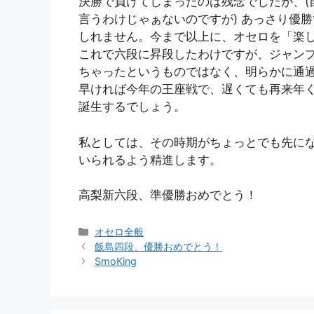
決勝で負けてしまったのは残念でしたが、(
言うわけじゃぁないのですが) あっさり優
しれません。今まで以上に、オセロを「楽
これで六段に昇段したわけですが、ジャン
ちゃったというものではなく、明らかに通
早ければ今年の王座戦で、遅くても再来年
誕生するでしょう。
私としては、その時期がちょっとでも先に
いられるよう精進します。
高梨新六段、準優勝おめでとう！
カ
オセロ全般
テ
飯島四段、優勝おめでとう！
ゴ
SmoKing
リ
ー