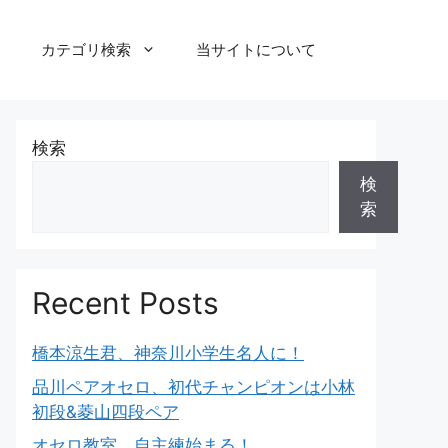
カテゴリ検索
当サイトについて
検索
検
索
Recent Posts
橋本涼生君、神奈川小学生名人に！
品川ペアオセロ、初代チャンピオンは小林
初段&菱山四段ペア
オセロ教室、自主練始まる！