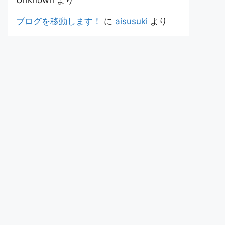
Unknown
より
ブログを移動します！
に
aisusuki
より