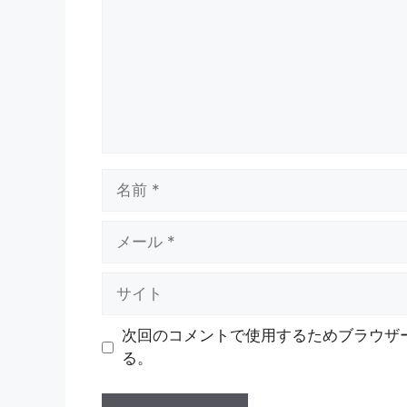
ン
ト
名
前
メ
ー
ル
サ
イ
ト
次回のコメントで使用するためブラウザ
る。