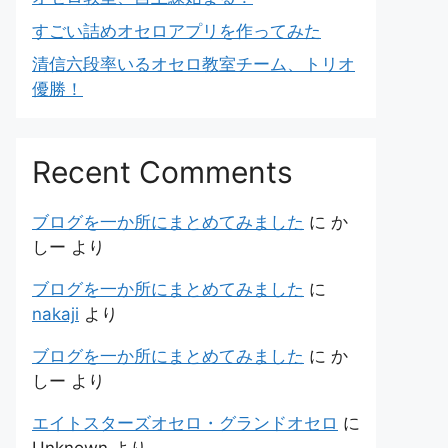
すごい詰めオセロアプリを作ってみた
清信六段率いるオセロ教室チーム、トリオ
優勝！
Recent Comments
ブログを一か所にまとめてみました
に
か
しー
より
ブログを一か所にまとめてみました
に
nakaji
より
ブログを一か所にまとめてみました
に
か
しー
より
エイトスターズオセロ・グランドオセロ
に