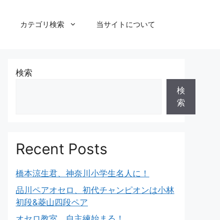
カテゴリ検索
当サイトについて
検索
検
索
Recent Posts
橋本涼生君、神奈川小学生名人に！
品川ペアオセロ、初代チャンピオンは小林
初段&菱山四段ペア
オセロ教室、自主練始まる！