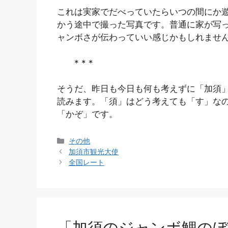
これは実家でだべっていたらいつの間にか
かう途中で撮った写真です。普通に家が写
ャンボさが伝わっていい感じかもしれませ
* * *
そうだ、昨日も今日も何も考えずに「加須
読みます。「須」はどう考えても「す」な
「かぞ」です。
カ
その他
テ
加須市観光大使
ゴ
全国レート
リ
ー
「加須のジャンボ鯉のぼ