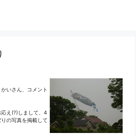
り
うかいさん、コメント
え(?)しまして、4
ぼりの写真を掲載して