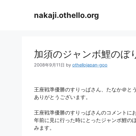
コ
ン
nakaji.othello.org
テ
ン
ツ
へ
ス
加須のジャンボ鯉のぼ
キ
ッ
2008年9月11日
by
othellojapan-goo
プ
王座戦準優勝のすりっぱさん、たなか＠と
ありがとうございます。
王座戦準優勝のすりっぱさんのコメントにお応
年前に見に行った時にとったジャンボ鯉の
みます。