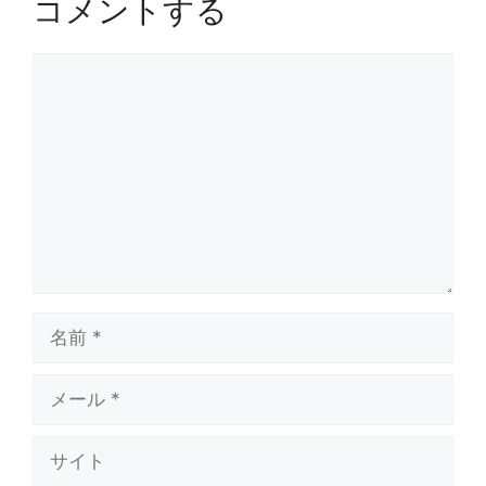
コメントする
コ
メ
ン
ト
名
前
メ
ー
ル
サ
イ