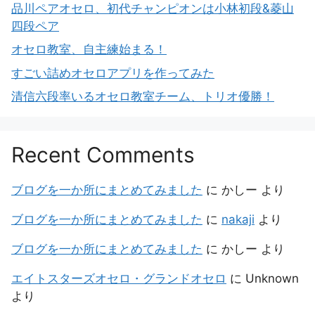
品川ペアオセロ、初代チャンピオンは小林初段&菱山
四段ペア
オセロ教室、自主練始まる！
すごい詰めオセロアプリを作ってみた
清信六段率いるオセロ教室チーム、トリオ優勝！
Recent Comments
ブログを一か所にまとめてみました
に
かしー
より
ブログを一か所にまとめてみました
に
nakaji
より
ブログを一か所にまとめてみました
に
かしー
より
エイトスターズオセロ・グランドオセロ
に
Unknown
より