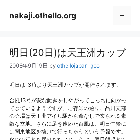
コ
ン
nakaji.othello.org
メ
テ
ン
ニ
ツ
へ
明日(20日)は天王洲カップ
ス
ュ
キ
2008年9月19日
by
othellojapan-goo
ッ
ー
プ
明日は13時より天王洲カップが開催されます。
台風13号が変な動きをしやがってこっちに向かっ
てきているようですが、ご存知の通り、品川支部
の会場は天王洲アイル駅から傘なしで来られる素
敵な立地。さらに足を速めた台風は、明日午後に
は関東地区を抜けて行っちゃうという予報です。
なので行きも帰りもだいじょうぶ。明日朝起きて