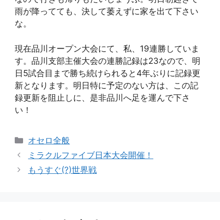
雨が降ってても、決して萎えずに家を出て下さい
な。
現在品川オープン大会にて、私、19連勝していま
す。品川支部主催大会の連勝記録は23なので、明
日5試合目まで勝ち続けられると4年ぶりに記録更
新となります。明日特に予定のない方は、この記
録更新を阻止しに、是非品川へ足を運んで下さ
い！
カ
オセロ全般
テ
ミラクルファイブ日本大会開催！
ゴ
もうすぐ(?)世界戦
リ
ー