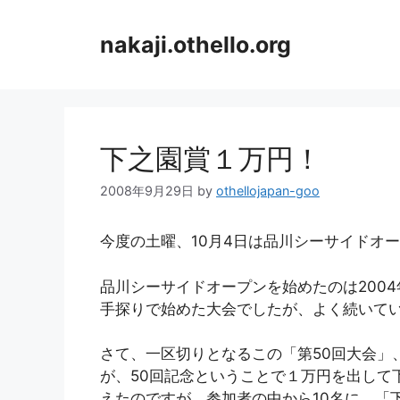
コ
ン
nakaji.othello.org
テ
ン
ツ
へ
ス
下之園賞１万円！
キ
ッ
2008年9月29日
by
othellojapan-goo
プ
今度の土曜、10月4日は品川シーサイドオ
品川シーサイドオープンを始めたのは2004
手探りで始めた大会でしたが、よく続いて
さて、一区切りとなるこの「第50回大会」
が、50回記念ということで１万円を出して
えたのですが、参加者の中から10名に、「