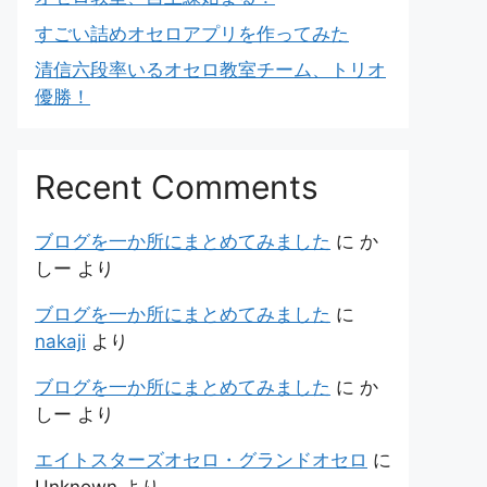
すごい詰めオセロアプリを作ってみた
清信六段率いるオセロ教室チーム、トリオ
優勝！
Recent Comments
ブログを一か所にまとめてみました
に
か
しー
より
ブログを一か所にまとめてみました
に
nakaji
より
ブログを一か所にまとめてみました
に
か
しー
より
エイトスターズオセロ・グランドオセロ
に