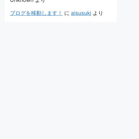
Unknown
より
ブログを移動します！
に
aisusuki
より