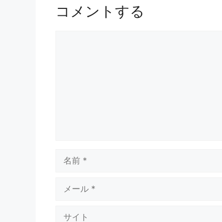
コメントする
コ
メ
ン
ト
名
前
メ
ー
ル
サ