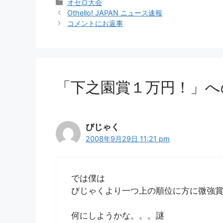
カ
オセロ大会
テ
Othello! JAPAN ニュース速報
ゴ
コメントにお返事
リ
ー
「下之園賞１万円！」へ
びじゃく
2008年9月29日 11:21 pm
では僕は
びじゃくより一つ上の順位に方に微強
何にしようかな。。。謎