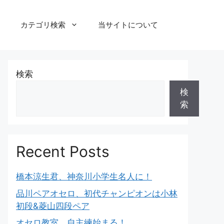
カテゴリ検索
当サイトについて
検索
検
索
Recent Posts
橋本涼生君、神奈川小学生名人に！
品川ペアオセロ、初代チャンピオンは小林
初段&菱山四段ペア
オセロ教室、自主練始まる！