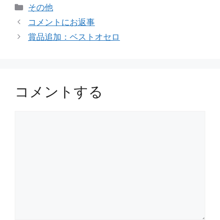
カ
その他
テ
コメントにお返事
ゴ
賞品追加：ベストオセロ
リ
ー
コメントする
コ
メ
ン
ト