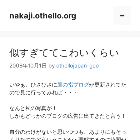
コ
ン
nakaji.othello.org
メ
テ
ン
ニ
ツ
へ
似すぎててこわいくらい
ス
ュ
キ
2008年10月1日
by
othellojapan-goo
ッ
ー
プ
いやぁ、ひさびさに
鷹の指ブログ
が更新されてた
ので見に行ってみれば・・・
なんと私の写真が！
しかもどっかのブログの広告に出てきたと言う！
自分のわけがないと思いつつも、あまりにもそっ
くりなのでどういうことかと理解するのに時間が