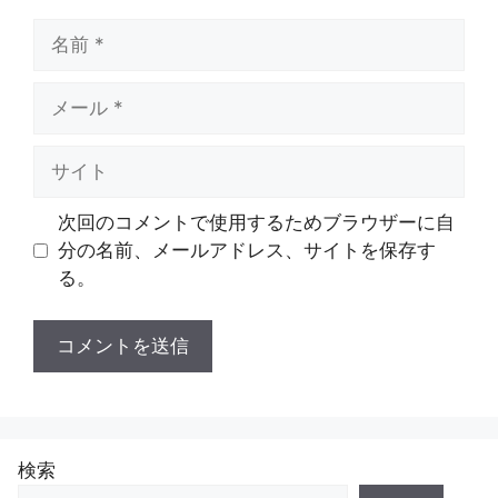
名
前
メ
ー
ル
サ
イ
ト
次回のコメントで使用するためブラウザーに自
分の名前、メールアドレス、サイトを保存す
る。
検索