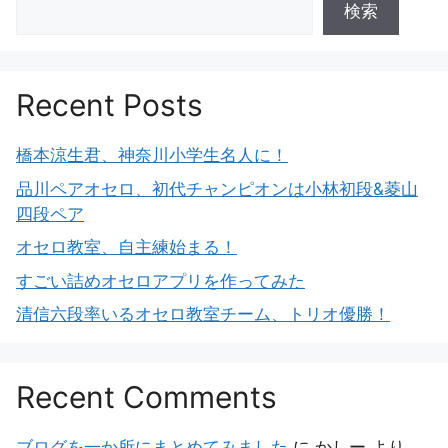
検索
Recent Posts
橋本涼生君、神奈川小学生名人に！
品川ペアオセロ、初代チャンピオンは小林初段&菱山
四段ペア
オセロ教室、自主練始まる！
すごい詰めオセロアプリを作ってみた
清信六段率いるオセロ教室チーム、トリオ優勝！
Recent Comments
ブログを一か所にまとめてみました
に
かしー
より