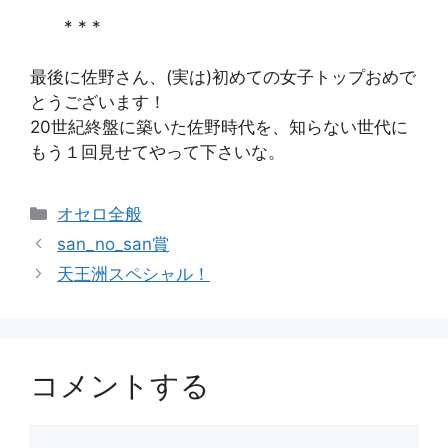
* * *
最後に佐野さん、(実は)初めての女子トップおめで
とうございます！
20世紀終盤に築いた佐野時代を、知らない世代に
もう１回見せてやって下さいな。
カ
オセロ全般
テ
san_no_san賞
ゴ
天王洲スペシャル！
リ
ー
コメントする
コ