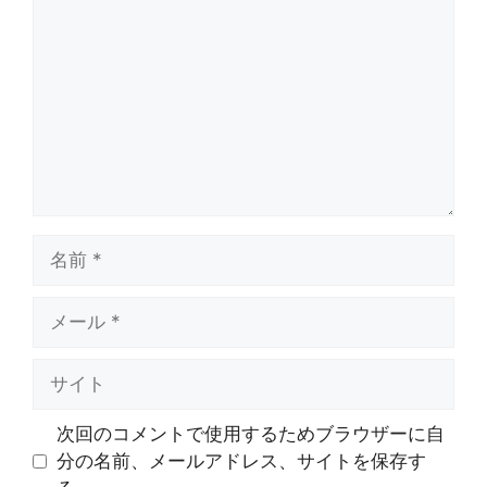
メ
ン
ト
名
前
メ
ー
ル
サ
イ
ト
次回のコメントで使用するためブラウザーに自
分の名前、メールアドレス、サイトを保存す