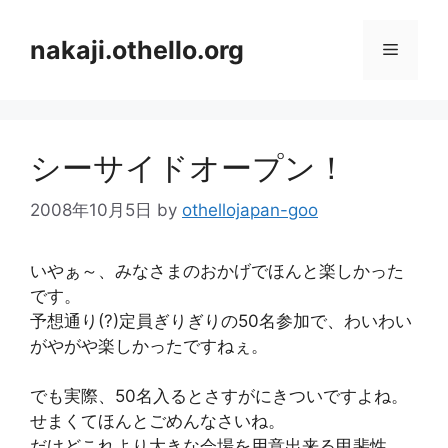
コ
ン
nakaji.othello.org
メ
テ
ン
ニ
ツ
へ
シーサイドオープン！
ス
ュ
キ
2008年10月5日
by
othellojapan-goo
ッ
ー
プ
いやぁ～、みなさまのおかげでほんと楽しかった
です。
予想通り(?)定員ぎりぎりの50名参加で、わいわい
がやがや楽しかったですねぇ。
でも実際、50名入るとさすがにきついですよね。
せまくてほんとごめんなさいね。
だけどこれより大きな会場を用意出来る甲斐性