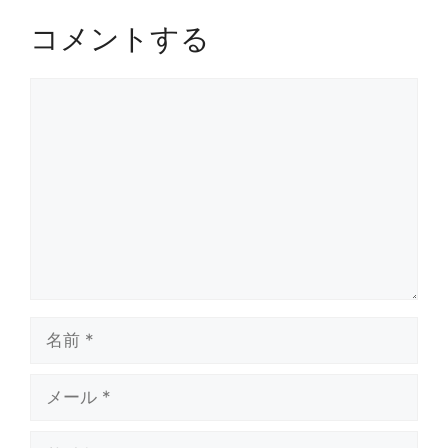
コメントする
コ
メ
ン
ト
名
前
メ
ー
ル
サ