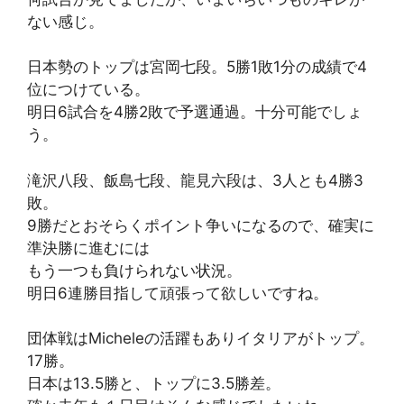
ない感じ。
日本勢のトップは宮岡七段。5勝1敗1分の成績で4
位につけている。
明日6試合を4勝2敗で予選通過。十分可能でしょ
う。
滝沢八段、飯島七段、龍見六段は、3人とも4勝3
敗。
9勝だとおそらくポイント争いになるので、確実に
準決勝に進むには
もう一つも負けられない状況。
明日6連勝目指して頑張って欲しいですね。
団体戦はMicheleの活躍もありイタリアがトップ。
17勝。
日本は13.5勝と、トップに3.5勝差。