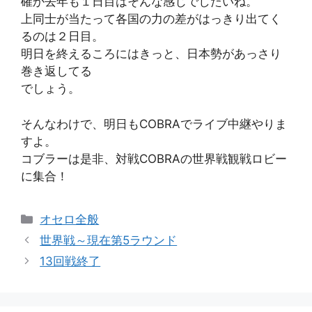
確か去年も１日目はそんな感じでしたいね。
上同士が当たって各国の力の差がはっきり出てく
るのは２日目。
明日を終えるころにはきっと、日本勢があっさり
巻き返してる
でしょう。
そんなわけで、明日もCOBRAでライブ中継やりま
すよ。
コブラーは是非、対戦COBRAの世界戦観戦ロビー
に集合！
カ
オセロ全般
テ
世界戦～現在第5ラウンド
ゴ
13回戦終了
リ
ー