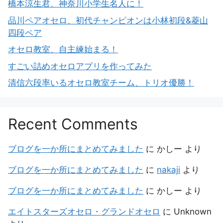
橋本涼生君、神奈川小学生名人に！
品川ペアオセロ、初代チャンピオンは小林初段&菱山
四段ペア
オセロ教室、自主練始まる！
すごい詰めオセロアプリを作ってみた
清信六段率いるオセロ教室チーム、トリオ優勝！
Recent Comments
ブログを一か所にまとめてみました
に
かしー
より
ブログを一か所にまとめてみました
に
nakaji
より
ブログを一か所にまとめてみました
に
かしー
より
エイトスターズオセロ・グランドオセロ
に
Unknown