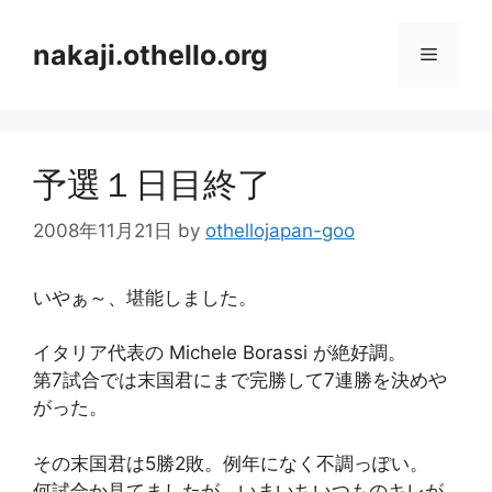
コ
ン
nakaji.othello.org
メ
テ
ン
ニ
ツ
へ
予選１日目終了
ス
ュ
キ
2008年11月21日
by
othellojapan-goo
ッ
ー
プ
いやぁ～、堪能しました。
イタリア代表の Michele Borassi が絶好調。
第7試合では末国君にまで完勝して7連勝を決めや
がった。
その末国君は5勝2敗。例年になく不調っぽい。
何試合か見てましたが、いまいちいつものキレが