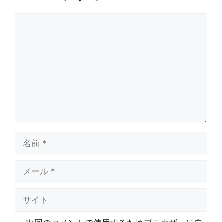
コ
メ
ン
ト
名
前
メ
ー
ル
サ
イ
ト