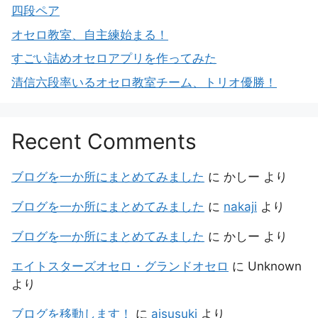
四段ペア
オセロ教室、自主練始まる！
すごい詰めオセロアプリを作ってみた
清信六段率いるオセロ教室チーム、トリオ優勝！
Recent Comments
ブログを一か所にまとめてみました
に
かしー
より
ブログを一か所にまとめてみました
に
nakaji
より
ブログを一か所にまとめてみました
に
かしー
より
エイトスターズオセロ・グランドオセロ
に
Unknown
より
ブログを移動します！
に
aisusuki
より