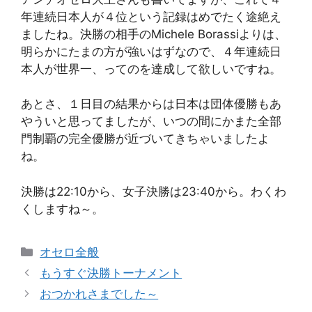
年連続日本人が４位という記録はめでたく途絶え
ましたね。決勝の相手のMichele Borassiよりは、
明らかにたまの方が強いはずなので、４年連続日
本人が世界一、ってのを達成して欲しいですね。
あとさ、１日目の結果からは日本は団体優勝もあ
やういと思ってましたが、いつの間にかまた全部
門制覇の完全優勝が近づいてきちゃいましたよ
ね。
決勝は22:10から、女子決勝は23:40から。わくわ
くしますね～。
カ
オセロ全般
テ
もうすぐ決勝トーナメント
ゴ
おつかれさまでした～
リ