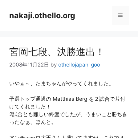
コ
ン
nakaji.othello.org
メ
テ
ン
ニ
ツ
へ
宮岡七段、決勝進出！
ス
ュ
キ
2008年11月22日
by
othellojapan-goo
ッ
ー
プ
いやぁ～、たまちゃんがやってくれました。
予選トップ通過の Matthias Berg を２試合で片付
けてくれました！
2試合とも難しい終盤でしたが、うまいこと勝ちき
ったなぁ、ほんと。
アンチオセロ大王さんも書いてますが、これで４