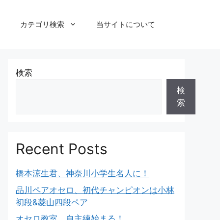
カテゴリ検索
当サイトについて
検索
検
索
Recent Posts
橋本涼生君、神奈川小学生名人に！
品川ペアオセロ、初代チャンピオンは小林
初段&菱山四段ペア
オセロ教室、自主練始まる！