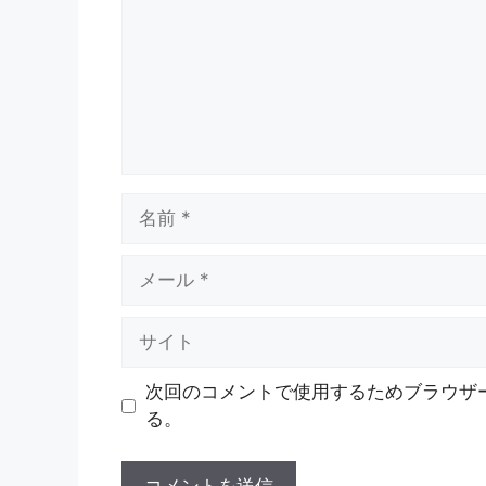
ン
ト
名
前
メ
ー
ル
サ
イ
ト
次回のコメントで使用するためブラウザ
る。