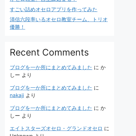
すごい詰めオセロアプリを作ってみた
清信六段率いるオセロ教室チーム、トリオ
優勝！
Recent Comments
ブログを一か所にまとめてみました
に
か
しー
より
ブログを一か所にまとめてみました
に
nakaji
より
ブログを一か所にまとめてみました
に
か
しー
より
エイトスターズオセロ・グランドオセロ
に