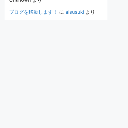
Unknown
より
ブログを移動します！
に
aisusuki
より