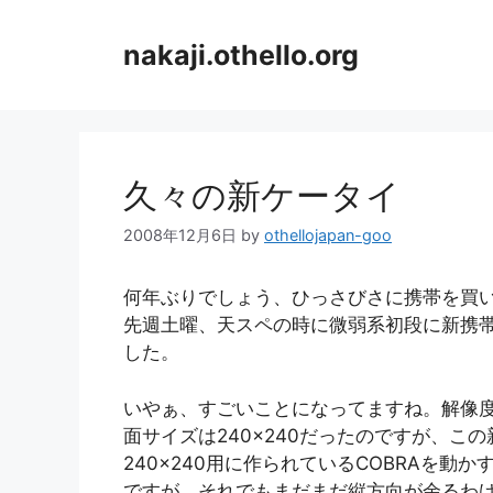
コ
ン
nakaji.othello.org
テ
ン
ツ
へ
ス
久々の新ケータイ
キ
ッ
2008年12月6日
by
othellojapan-goo
プ
何年ぶりでしょう、ひっさびさに携帯を買
先週土曜、天スペの時に微弱系初段に新携
した。
いやぁ、すごいことになってますね。解像
面サイズは240×240だったのですが、この
240×240用に作られているCOBRAを動
ですが、それでもまだまだ縦方向が余るわ