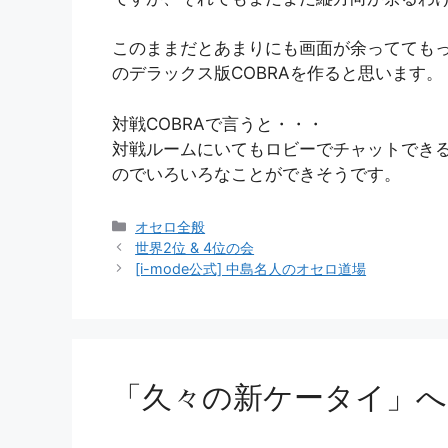
このままだとあまりにも画面が余ってても
のデラックス版COBRAを作ると思います。
対戦COBRAで言うと・・・
対戦ルームにいてもロビーでチャットでき
のでいろいろなことができそうです。
カ
オセロ全般
テ
世界2位 & 4位の会
ゴ
[i-mode公式] 中島名人のオセロ道場
リ
ー
「久々の新ケータイ」へ