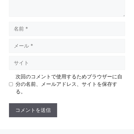
名
前
メ
ー
ル
サ
イ
ト
次回のコメントで使用するためブラウザーに自
分の名前、メールアドレス、サイトを保存す
る。