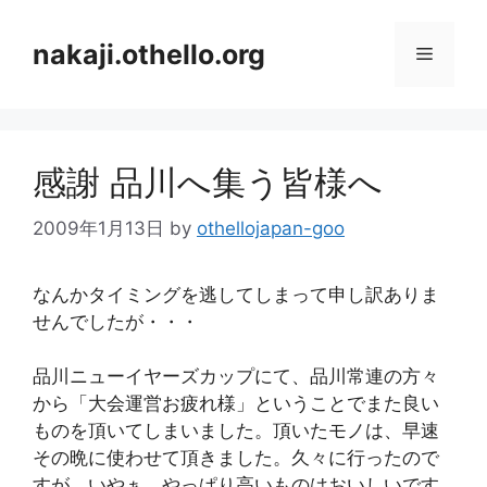
コ
ン
nakaji.othello.org
メ
テ
ン
ニ
ツ
へ
感謝 品川へ集う皆様へ
ス
ュ
キ
2009年1月13日
by
othellojapan-goo
ッ
ー
プ
なんかタイミングを逃してしまって申し訳ありま
せんでしたが・・・
品川ニューイヤーズカップにて、品川常連の方々
から「大会運営お疲れ様」ということでまた良い
ものを頂いてしまいました。頂いたモノは、早速
その晩に使わせて頂きました。久々に行ったので
すが、いやぁ、やっぱり高いものはおいしいです