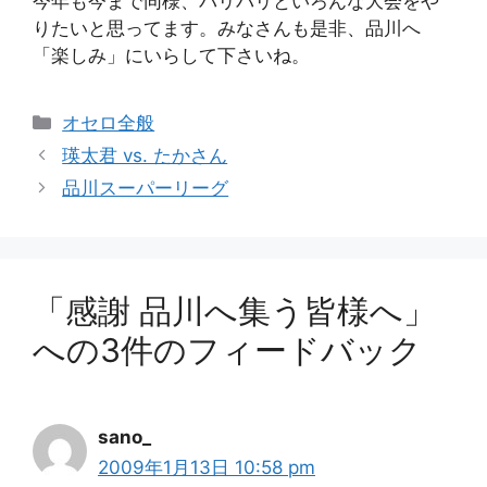
今年も今まで同様、バリバリといろんな大会をや
りたいと思ってます。みなさんも是非、品川へ
「楽しみ」にいらして下さいね。
カ
オセロ全般
テ
瑛太君 vs. たかさん
ゴ
品川スーパーリーグ
リ
ー
「感謝 品川へ集う皆様へ」
への3件のフィードバック
sano_
2009年1月13日 10:58 pm