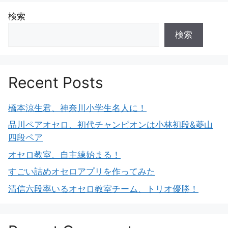
検索
検索
Recent Posts
橋本涼生君、神奈川小学生名人に！
品川ペアオセロ、初代チャンピオンは小林初段&菱山
四段ペア
オセロ教室、自主練始まる！
すごい詰めオセロアプリを作ってみた
清信六段率いるオセロ教室チーム、トリオ優勝！