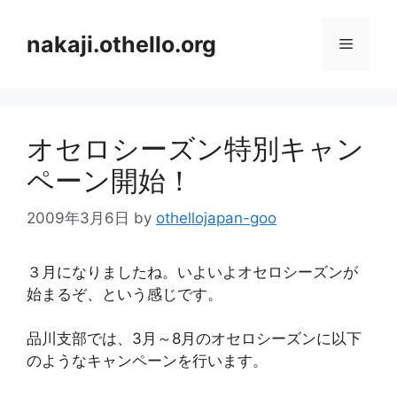
コ
ン
nakaji.othello.org
メ
テ
ン
ニ
ツ
へ
オセロシーズン特別キャン
ス
ュ
キ
ペーン開始！
ッ
ー
プ
2009年3月6日
by
othellojapan-goo
３月になりましたね。いよいよオセロシーズンが
始まるぞ、という感じです。
品川支部では、3月～8月のオセロシーズンに以下
のようなキャンペーンを行います。