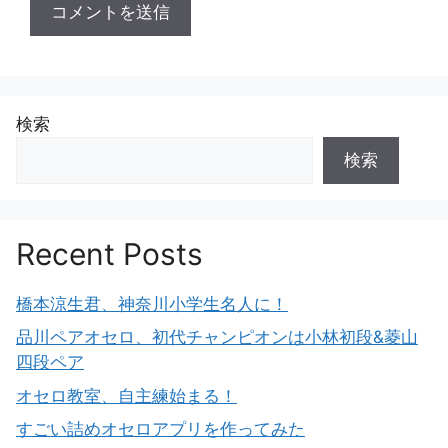
検索
検索
Recent Posts
橋本涼生君、神奈川小学生名人に！
品川ペアオセロ、初代チャンピオンは小林初段&菱山
四段ペア
オセロ教室、自主練始まる！
すごい詰めオセロアプリを作ってみた