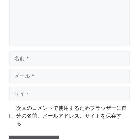
ト
名
前
メ
ー
ル
サ
イ
ト
次回のコメントで使用するためブラウザーに自
分の名前、メールアドレス、サイトを保存す
る。