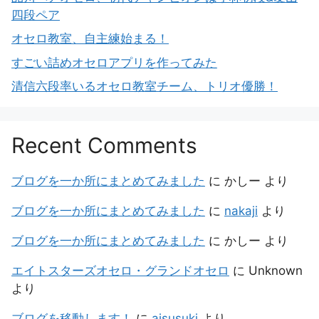
四段ペア
オセロ教室、自主練始まる！
すごい詰めオセロアプリを作ってみた
清信六段率いるオセロ教室チーム、トリオ優勝！
Recent Comments
ブログを一か所にまとめてみました
に
かしー
より
ブログを一か所にまとめてみました
に
nakaji
より
ブログを一か所にまとめてみました
に
かしー
より
エイトスターズオセロ・グランドオセロ
に
Unknown
より
ブログを移動します！
に
aisusuki
より