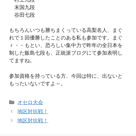
末国九段
谷田七段
もちろんいつも勝ちまくっている高梨名人、まぐ
れで１回優勝したことのある私も参加です。まぐ
ｒ・・もとい、恐ろしい集中力で昨年の全日本を
制した飯島七段も、正統派ブログにて参加表明し
てますね。
参加資格を持っている方、今回は特に、出ないと
もったいないですよ～。
カ
オセロ大会
テ
地区対抗戦！
ゴ
地区対抗戦！
リ
ー