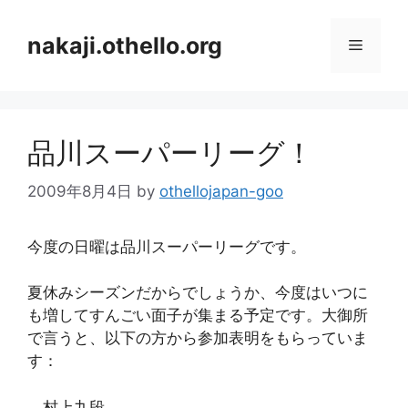
コ
ン
nakaji.othello.org
メ
テ
ン
ニ
ツ
へ
品川スーパーリーグ！
ス
ュ
キ
2009年8月4日
by
othellojapan-goo
ッ
ー
プ
今度の日曜は品川スーパーリーグです。
夏休みシーズンだからでしょうか、今度はいつに
も増してすんごい面子が集まる予定です。大御所
で言うと、以下の方から参加表明をもらっていま
す：
村上九段