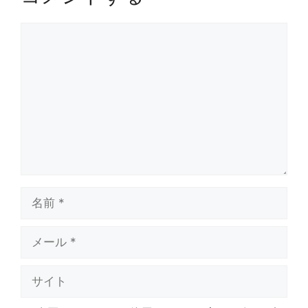
コ
メ
ン
ト
名
前
メ
ー
ル
サ
イ
ト