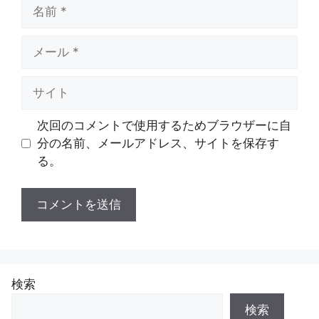
名
前
メ
ー
ル
サ
イ
ト
次回のコメントで使用するためブラウザーに自
分の名前、メールアドレス、サイトを保存す
る。
検索
検索