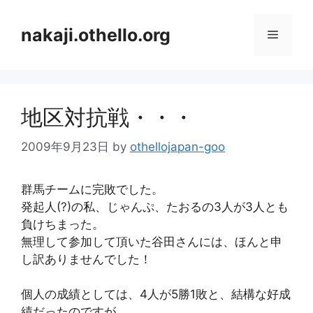
コ
ン
nakaji.othello.org
メ
テ
ン
ニ
ツ
へ
地区対抗戦・・・
ス
ュ
キ
2009年9月23日
by
othellojapan-goo
ッ
ー
プ
群馬チームに完敗でした。
発起人(?)の私、じゃんぷ、たおるの3人が3人とも
負けちまった。
無理して参加して頂いた谷田さんには、ほんと申
し訳ありませんでした！
個人の成績としては、4人が5勝1敗と、結構な好成
績だったのですが、