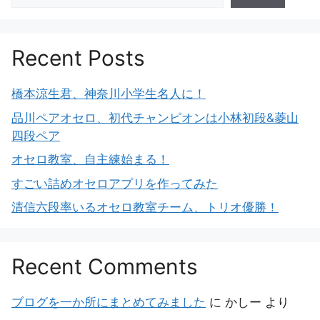
Recent Posts
橋本涼生君、神奈川小学生名人に！
品川ペアオセロ、初代チャンピオンは小林初段&菱山
四段ペア
オセロ教室、自主練始まる！
すごい詰めオセロアプリを作ってみた
清信六段率いるオセロ教室チーム、トリオ優勝！
Recent Comments
ブログを一か所にまとめてみました
に
かしー
より