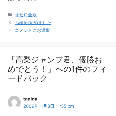
カ
オセロ全般
テ
Twitter始めました
ゴ
コメントにお返事
リ
ー
「高梨ジャンプ君、優勝お
めでとう！」への1件のフィ
ードバック
tanida
2009年11月8日 11:55 pm