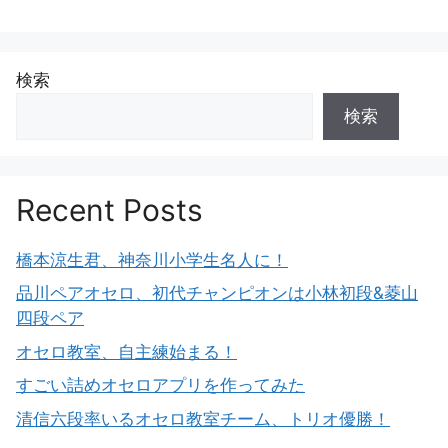
検索
検索
Recent Posts
橋本涼生君、神奈川小学生名人に！
品川ペアオセロ、初代チャンピオンは小林初段&菱山
四段ペア
オセロ教室、自主練始まる！
すごい詰めオセロアプリを作ってみた
清信六段率いるオセロ教室チーム、トリオ優勝！