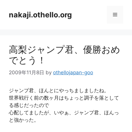
コ
ン
nakaji.othello.org
メ
テ
ン
ニ
ツ
へ
高梨ジャンプ君、優勝おめ
ス
ュ
キ
でとう！
ッ
ー
プ
2009年11月8日
by
othellojapan-goo
ジャンプ君、ほんとにやっちましましたね。
世界戦行く前の数ヶ月はちょっと調子を落として
る感じだったので
心配してましたが、いやぁ、ジャンプ君、ほんっ
と強かった。