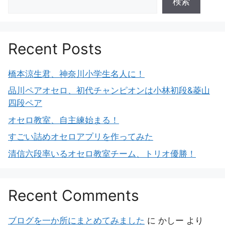
検索
Recent Posts
橋本涼生君、神奈川小学生名人に！
品川ペアオセロ、初代チャンピオンは小林初段&菱山
四段ペア
オセロ教室、自主練始まる！
すごい詰めオセロアプリを作ってみた
清信六段率いるオセロ教室チーム、トリオ優勝！
Recent Comments
ブログを一か所にまとめてみました
に
かしー
より