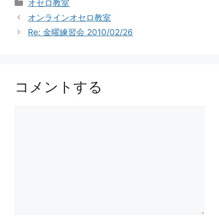
カ
オセロ教室
テ
オンラインオセロ教室
ゴ
Re: 金曜練習会 2010/02/26
リ
ー
コメントする
コ
メ
ン
ト