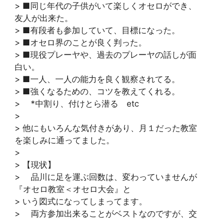
> ■同じ年代の子供がいて楽しくオセロができ、
友人が出来た。
> ■有段者も参加していて、目標になった。
> ■オセロ界のことが良く判った。
> ■現役プレーヤや、過去のプレーヤの話しが面
白い。
> ■一人、一人の能力を良く観察されてる。
> ■強くなるための、コツを教えてくれる。
> *中割り、付けとら潜る etc
>
> 他にもいろんな気付きがあり、月１だった教室
を楽しみに通ってました。
>
> 【現状】
> 品川に足を運ぶ回数は、変わっていませんが
『オセロ教室＜オセロ大会』と
> いう図式になってしまってます。
> 両方参加出来ることがベストなのですが、交