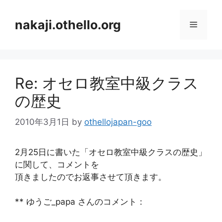
コ
ン
nakaji.othello.org
メ
テ
ン
ニ
ツ
へ
Re: オセロ教室中級クラス
ス
ュ
キ
の歴史
ッ
ー
プ
2010年3月1日
by
othellojapan-goo
2月25日に書いた「オセロ教室中級クラスの歴史」
に関して、コメントを
頂きましたのでお返事させて頂きます。
** ゆうご_papa さんのコメント：