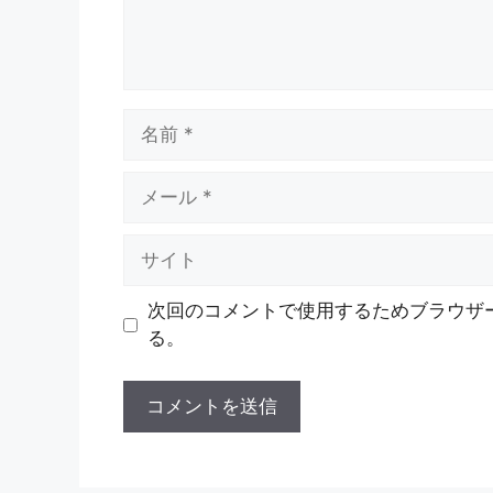
名
前
メ
ー
ル
サ
イ
ト
次回のコメントで使用するためブラウザ
る。