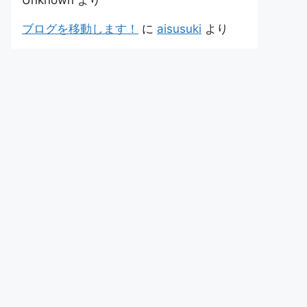
Unknown
より
ブログを移動します！
に
aisusuki
より