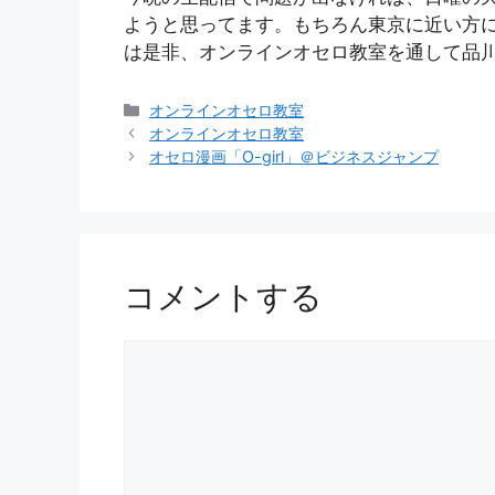
ようと思ってます。もちろん東京に近い方
は是非、オンラインオセロ教室を通して品
カ
オンラインオセロ教室
テ
オンラインオセロ教室
ゴ
オセロ漫画「O-girl」＠ビジネスジャンプ
リ
ー
コメントする
コ
メ
ン
ト