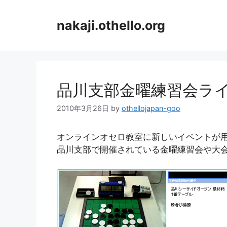
コ
ン
nakaji.othello.org
テ
ン
ツ
へ
ス
品川支部金曜練習会ラ
キ
ッ
2010年3月26日
by
othellojapan-goo
プ
オンラインオセロ教室に新しいイベントが
品川支部で開催されている金曜練習会や大