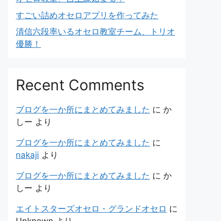
すごい詰めオセロアプリを作ってみた
清信六段率いるオセロ教室チーム、トリオ
優勝！
Recent Comments
ブログを一か所にまとめてみました
に
か
しー
より
ブログを一か所にまとめてみました
に
nakaji
より
ブログを一か所にまとめてみました
に
か
しー
より
エイトスターズオセロ・グランドオセロ
に