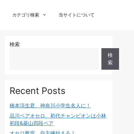
カテゴリ検索
当サイトについて
検索
検
索
Recent Posts
橋本涼生君、神奈川小学生名人に！
品川ペアオセロ、初代チャンピオンは小林
初段&菱山四段ペア
オセロ教室、自主練始まる！