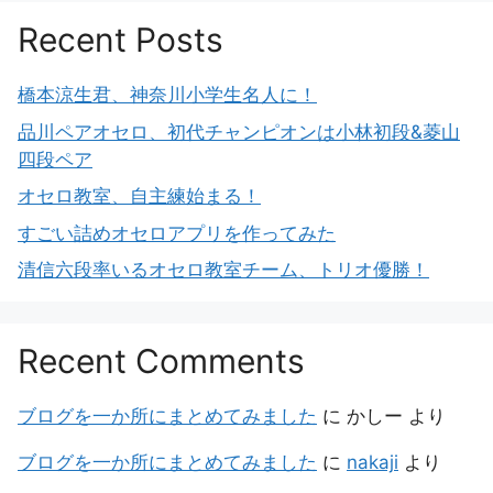
Recent Posts
橋本涼生君、神奈川小学生名人に！
品川ペアオセロ、初代チャンピオンは小林初段&菱山
四段ペア
オセロ教室、自主練始まる！
すごい詰めオセロアプリを作ってみた
清信六段率いるオセロ教室チーム、トリオ優勝！
Recent Comments
ブログを一か所にまとめてみました
に
かしー
より
ブログを一か所にまとめてみました
に
nakaji
より