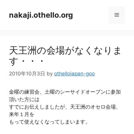
コ
ン
nakaji.othello.org
メ
テ
ン
ニ
ツ
へ
天王洲の会場がなくなりま
ス
ュ
キ
す・・・
ッ
ー
プ
2010年10月3日
by
othellojapan-goo
金曜の練習会、土曜のシーサイドオープンに参加
頂いた方には
すでにお伝えしましたが、天王洲のオセロ会場、
来年１月を
もって使えなくなってしまいます。