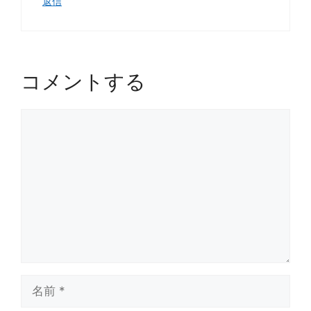
返信
コメントする
コ
メ
ン
ト
名
前