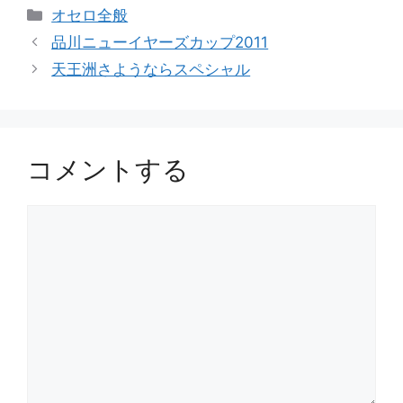
カ
オセロ全般
テ
品川ニューイヤーズカップ2011
ゴ
天王洲さようならスペシャル
リ
ー
コメントする
コ
メ
ン
ト