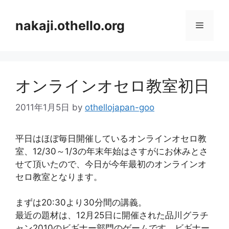
コ
ン
nakaji.othello.org
メ
テ
ン
ニ
ツ
へ
オンラインオセロ教室初日
ス
ュ
キ
2011年1月5日
by
othellojapan-goo
ッ
ー
プ
平日はほぼ毎日開催しているオンラインオセロ教
室、12/30～1/3の年末年始はさすがにお休みとさ
せて頂いたので、今日が今年最初のオンラインオ
セロ教室となります。
まずは20:30より30分間の講義。
最近の題材は、12月25日に開催された品川グラチ
ャン2010のビギナー部門のゲームです。ビギナー