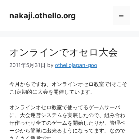
コ
ン
nakaji.othello.org
メ
テ
ン
ニ
ツ
へ
オンラインでオセロ大会
ス
ュ
キ
2011年5月31日
by
othellojapan-goo
ッ
ー
プ
今月からですね、オンラインオセロ教室で(そこそ
こ)定期的に大会を開催しています。
オンラインオセロ教室で使ってるゲームサーバ
に、大会運営システムを実装したので、組み合わ
せ作ったり全てのゲームを開始したりが、管理ペ
ージから簡単に出来るようになってます。なので
さくさく運営です。