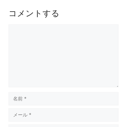
コメントする
コ
メ
ン
ト
名
前
メ
ー
ル