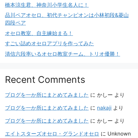
橋本涼生君、神奈川小学生名人に！
品川ペアオセロ、初代チャンピオンは小林初段&菱山
四段ペア
オセロ教室、自主練始まる！
すごい詰めオセロアプリを作ってみた
清信六段率いるオセロ教室チーム、トリオ優勝！
Recent Comments
ブログを一か所にまとめてみました
に
かしー
より
ブログを一か所にまとめてみました
に
nakaji
より
ブログを一か所にまとめてみました
に
かしー
より
エイトスターズオセロ・グランドオセロ
に
Unknown