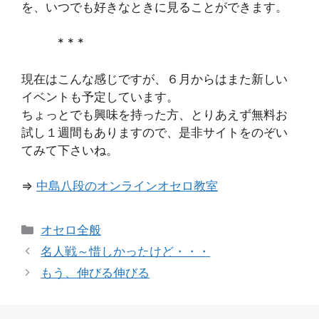
を、いつでも好きなときに見ることができます。
* * *
現在はこんな感じですが、６月からはまた新しい
イベントも予定しています。
ちょっとでも興味を持った方、とりあえず無料お
試し１週間もありますので、是非サイトをのぞい
てみて下さいね。
⇒
中島八段のオンラインオセロ教室
カ
オセロ全般
テ
名人戦～惜しかったけど・・・
ゴ
もう、伸びる伸びる
リ
ー