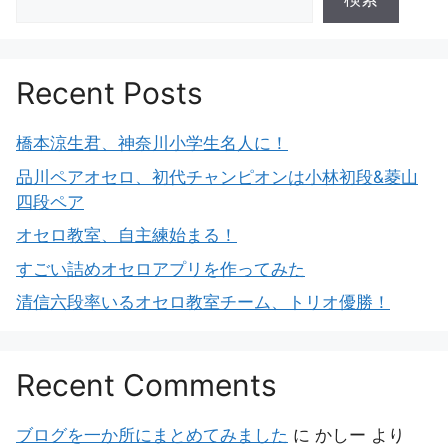
Recent Posts
橋本涼生君、神奈川小学生名人に！
品川ペアオセロ、初代チャンピオンは小林初段&菱山
四段ペア
オセロ教室、自主練始まる！
すごい詰めオセロアプリを作ってみた
清信六段率いるオセロ教室チーム、トリオ優勝！
Recent Comments
ブログを一か所にまとめてみました
に
かしー
より