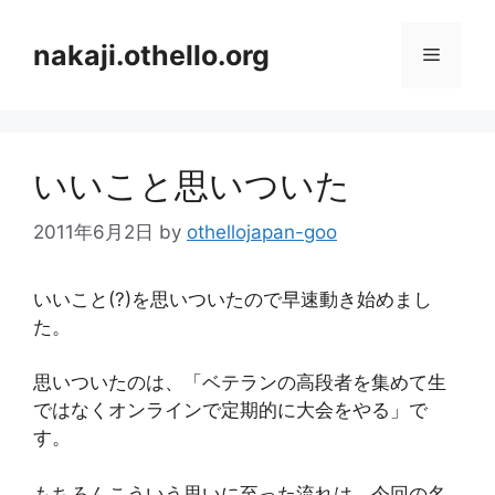
コ
ン
nakaji.othello.org
メ
テ
ン
ニ
ツ
へ
いいこと思いついた
ス
ュ
キ
2011年6月2日
by
othellojapan-goo
ッ
ー
プ
いいこと(?)を思いついたので早速動き始めまし
た。
思いついたのは、「ベテランの高段者を集めて生
ではなくオンラインで定期的に大会をやる」で
す。
もちろんこういう思いに至った流れは、今回の名