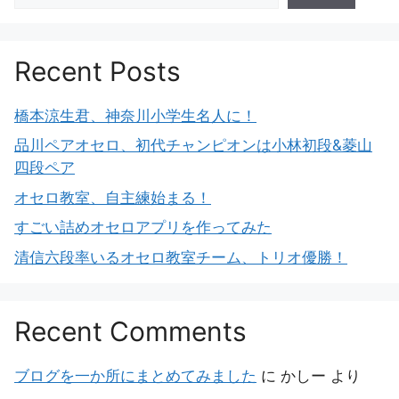
Recent Posts
橋本涼生君、神奈川小学生名人に！
品川ペアオセロ、初代チャンピオンは小林初段&菱山
四段ペア
オセロ教室、自主練始まる！
すごい詰めオセロアプリを作ってみた
清信六段率いるオセロ教室チーム、トリオ優勝！
Recent Comments
ブログを一か所にまとめてみました
に
かしー
より