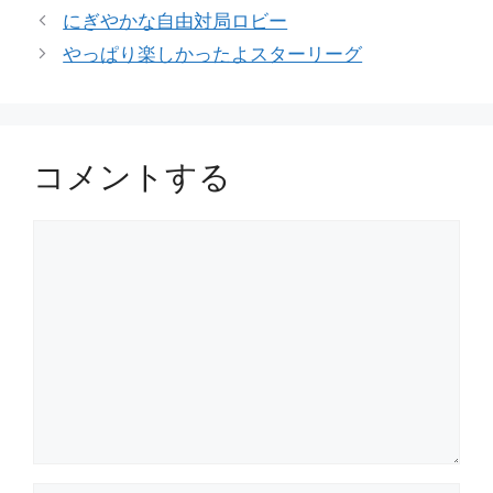
テ
にぎやかな自由対局ロビー
ゴ
やっぱり楽しかったよスターリーグ
リ
ー
コメントする
コ
メ
ン
ト