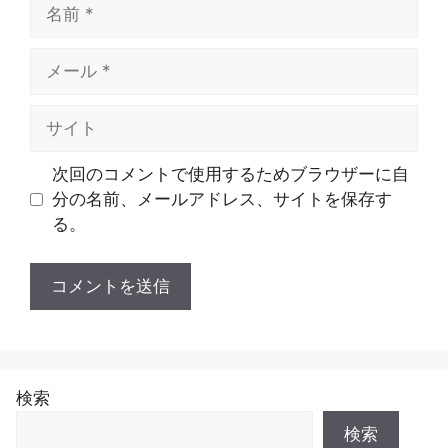
名
前
メ
ー
ル
サ
イ
ト
次回のコメントで使用するためブラウザーに自
分の名前、メールアドレス、サイトを保存す
る。
検索
検索