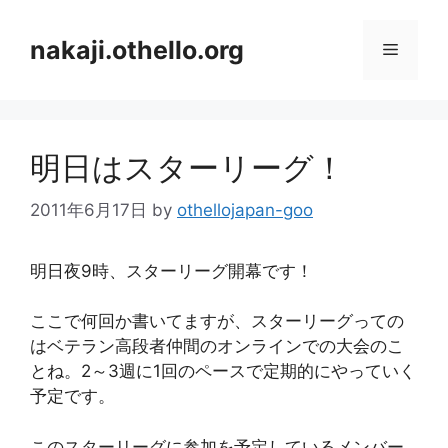
コ
ン
nakaji.othello.org
メ
テ
ン
ニ
ツ
へ
明日はスターリーグ！
ス
ュ
キ
2011年6月17日
by
othellojapan-goo
ッ
ー
プ
明日夜9時、スターリーグ開幕です！
ここで何回か書いてますが、スターリーグっての
はベテラン高段者仲間のオンラインでの大会のこ
とね。2～3週に1回のペースで定期的にやっていく
予定です。
このスターリーグに参加を予定しているメンバー