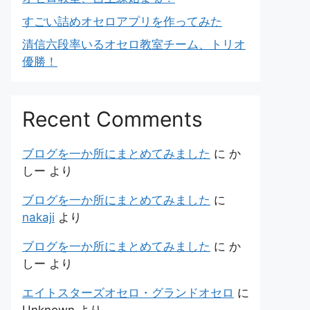
すごい詰めオセロアプリを作ってみた
清信六段率いるオセロ教室チーム、トリオ
優勝！
Recent Comments
ブログを一か所にまとめてみました
に
か
しー
より
ブログを一か所にまとめてみました
に
nakaji
より
ブログを一か所にまとめてみました
に
か
しー
より
エイトスターズオセロ・グランドオセロ
に