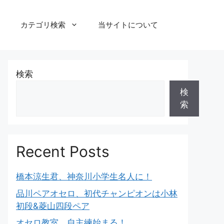
カテゴリ検索
当サイトについて
検索
検
索
Recent Posts
橋本涼生君、神奈川小学生名人に！
品川ペアオセロ、初代チャンピオンは小林
初段&菱山四段ペア
オセロ教室、自主練始まる！