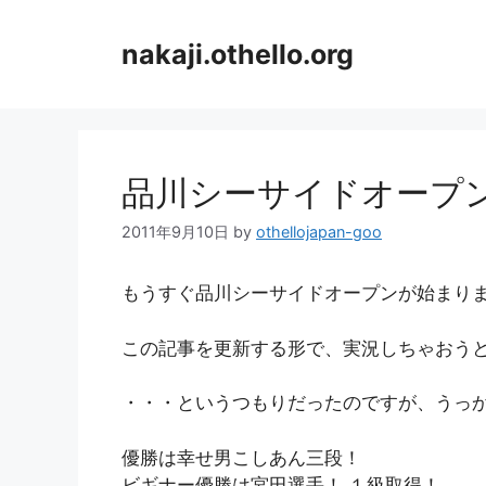
コ
ン
nakaji.othello.org
テ
ン
ツ
へ
ス
品川シーサイドオープ
キ
ッ
2011年9月10日
by
othellojapan-goo
プ
もうすぐ品川シーサイドオープンが始まり
この記事を更新する形で、実況しちゃおう
・・・というつもりだったのですが、うっ
優勝は幸せ男こしあん三段！
ビギナー優勝は宮田選手！ １級取得！