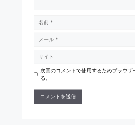
名
前
メ
ー
ル
サ
イ
ト
次回のコメントで使用するためブラウザ
る。