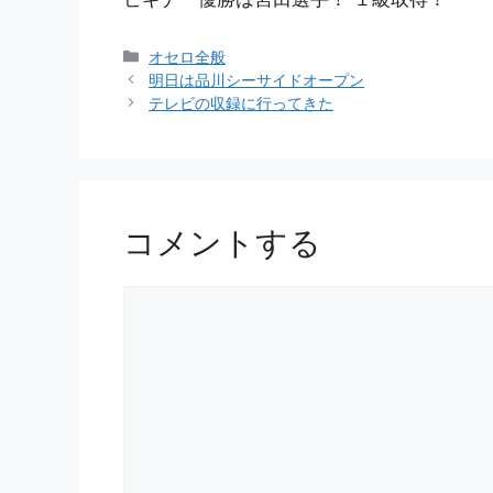
カ
オセロ全般
テ
明日は品川シーサイドオープン
ゴ
テレビの収録に行ってきた
リ
ー
コメントする
コ
メ
ン
ト