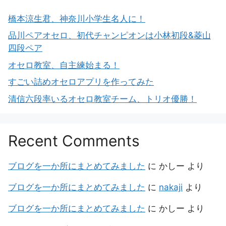
橋本涼生君、神奈川小学生名人に！
品川ペアオセロ、初代チャンピオンは小林初段&菱山
四段ペア
オセロ教室、自主練始まる！
すごい詰めオセロアプリを作ってみた
清信六段率いるオセロ教室チーム、トリオ優勝！
Recent Comments
ブログを一か所にまとめてみました
に
かしー
より
ブログを一か所にまとめてみました
に
nakaji
より
ブログを一か所にまとめてみました
に
かしー
より