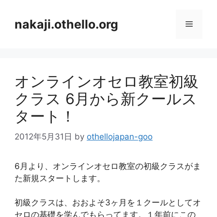
コ
ン
nakaji.othello.org
メ
テ
ン
ニ
ツ
へ
オンラインオセロ教室初級
ス
ュ
キ
クラス 6月から新クールス
ッ
ー
タート！
プ
2012年5月31日
by
othellojapan-goo
6月より、オンラインオセロ教室の初級クラスがま
た新規スタートします。
初級クラスは、おおよそ3ヶ月を１クールとしてオ
セロの基礎を学んでもらってます。１年前にこの