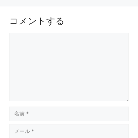
コメントする
コ
メ
ン
ト
名
前
メ
ー