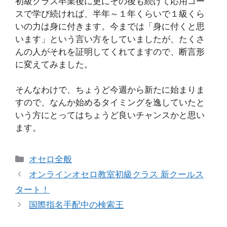
初級クラス卒業後に更にその後も続けて応用コー
スで学び続ければ、半年～１年くらいで１級くら
いの力は身に付きます。今までは「身に付くと思
います」という言い方をしていましたが、たくさ
んの人がそれを証明してくれてますので、断言形
に変えてみました。
そんなわけで、ちょうど今週から新たに始まりま
すので、なんか始めるタイミングを逸していたと
いう方にとってはちょうど良いチャンスかと思い
ます。
カ
オセロ全般
テ
オンラインオセロ教室初級クラス 新クールス
ゴ
タート！
リ
国際指名手配中の検索王
ー